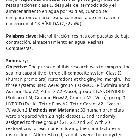
restauraciones clase II después del termociclado y el
almacenamiento en agua por 90 días, cuando se
compararon con una resina compuesta de contracción
convencional G3 HÍBRIDA (2,32vol%).
Palabras clave:
Microfiltración, resinas compuestas de baja
contracción, almacenamiento en agua, Resinas
Compuestas.
Summary:
Objective:
The purpose of this research was to compare the
sealing capability of three all-composite system Class II
(human premolars) restorations at the gingival margin. The
three systems used were: group 1 ORMOCER (Admira Bond,
Admira Flow A2, Admira A2 -Voco), group 2 NANOHYBRID
(Solobond M, Grandio FlowA2, GrandioA2 - Voco), group 3
HYBRID (Excite, Tetric Flow A2, Tetric Ceram A2 - Ivoclar
/Vivadent).
Methods and Materials:
30 human premolars
were prepared with 2 single classes II and randomly
assigned to three groups (G1, G2, and G3) with 20
restorations for each one following the manufacturer's
instructions. After restored, samples were thermocycled