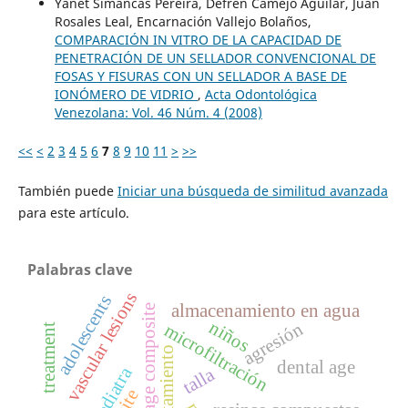
Yanet Simancas Pereira, Defrén Camejo Aguilar, Juan
Rosales Leal, Encarnación Vallejo Bolaños,
COMPARACIÓN IN VITRO DE LA CAPACIDAD DE
PENETRACIÓN DE UN SELLADOR CONVENCIONAL DE
FOSAS Y FISURAS CON UN SELLADOR A BASE DE
IONÓMERO DE VIDRIO
,
Acta Odontológica
Venezolana: Vol. 46 Núm. 4 (2008)
<<
<
2
3
4
5
6
7
8
9
10
11
>
>>
También puede
Iniciar una búsqueda de similitud avanzada
para este artículo.
Palabras clave
vascular lesions
adolescents
almacenamiento en agua
low-shrinkage composite
niños
agresión
microfiltración
treatment
tratamiento
dental age
talla