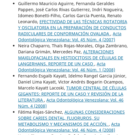
Guillermo Mauricio Aguirre, Fernanda Geraldes
Pappen, José Carlos Rivas Gutierrez, Indri Nogueira,
Idomeo Bonetti-Filho, Carlos García Puenta, Renato
Leonardo,
EFECTIVIDAD DE LAS TÉCNICAS ROTATORIA
Y OSCILATORIA EN LA PREPARACIÓN DE CONDUCTOS
RADICULARES DE CONFORMACIÓN OVALADA
,
Acta
Odontológica Venezolana: Vol. 45 Núm. 4 (2007)
Neira Chaparro, Thaís Rojas-Morales, Olga Zambrano,
Dariana Grimán, Mercedes Paz,
ALTERACIONES
MAXILOFACIALES EN HISTIOCITOSIS DE CÉLULAS DE
LANGERHANS. REPORTE DE UN CASO
,
Acta
Odontológica Venezolana: Vol. 46 Núm. 1 (2008)
Fernando Esgaib Kayatt, Idelmo Rangel Garcia Júnior,
Daniel Lima Kayatt, Victor Andrés Bogarin Ocampos,
Marcelo Kayatt Lacoski,
TUMOR CENTRAL DE CÉLULAS
GIGANTES: REPORTE DE UN CASO Y REVISIÓN DE LA
LITERATURA
,
Acta Odontológica Venezolana: Vol. 46
Núm. 4 (2008)
Fátima Rojas-Sánchez,
ALGUNAS CONSIDERACIONES
SOBRE CARIES DENTAL, FLUORUROS, SU
METABOLISMO Y MECANISMOS DE ACCIÓN.
,
Acta
Odontológica Venezolana: Vol. 46 Núm. 4 (2008)