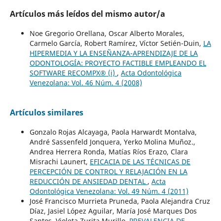
Artículos más leídos del mismo autor/a
Noe Gregorio Orellana, Oscar Alberto Morales,
Carmelo García, Robert Ramírez, Víctor Setién-Duin,
LA
HIPERMEDIA Y LA ENSEÑANZA-APRENDIZAJE DE LA
ODONTOLOGÍA: PROYECTO FACTIBLE EMPLEANDO EL
SOFTWARE RECOMPX® (i)
,
Acta Odontológica
Venezolana: Vol. 46 Núm. 4 (2008)
Artículos similares
Gonzalo Rojas Alcayaga, Paola Harwardt Montalva,
André Sassenfeld Jonquera, Yerko Molina Muñoz.,
Andrea Herrera Ronda, Matías Ríos Erazo, Clara
Misrachi Launert,
EFICACIA DE LAS TÉCNICAS DE
PERCEPCIÓN DE CONTROL Y RELAJACIÓN EN LA
REDUCCIÓN DE ANSIEDAD DENTAL
,
Acta
Odontológica Venezolana: Vol. 49 Núm. 4 (2011)
José Francisco Murrieta Pruneda, Paola Alejandra Cruz
Díaz, Jasiel López Aguilar, María José Marques Dos
Santos, Violeta Zurita Murillo,
PREVALENCIA DE