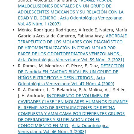
MALOCLUSIONES DENTALES EN UN GRUPO DE
ADOLESCENTES MEXICANOS Y SU RELACIÓN CON LA
EDAD Y EL GÉNERO
,
Acta Odontológica Venezolana:
Vol. 45 Núm. 1 (2007)
Mónica Rodríguez Rodríguez, Alfredo E. Natera, María
Gabriela Acosta de Camargo, Fabiana Aray,
ABORDAJE
TERAPÉUTICO DE LOS MOLARES CON DIAGNÓSTICO
DE HIPOMINERALIZACIÓN INCISIVO MOLAR POR
PARTE DE LOS ODONTOPEDIATRAS VENEZOLANOS.
,
Acta Odontológica Venezolana: Vol. 59 Núm. 2 (2021)
R. Ramos, M. Mendoza, C. Pérez, E. Díaz,
DETECCION
DE Candida EN CAVIDAD BUCAL EN UN GRUPO DE
NIÑOS EUTROFICOS Y DESNUTRIDOS
,
Acta
Odontológica Venezolana: Vol. 47 Núm. 4 (2009)
R. A. Ramírez, L. D. Belandria, P. A. Molina, V. J. Setién,
J. H. Andrade,
INCREMENTO DE VOLUMEN DE
CAVIDADES CLASE I EN MOLARES HUMANOS DURANTE
EL REEMPLAZO DE RESTAURACIONES DE RESINA
COMPUESTA Y AMALGAMA POR DIFERENTES GRUPOS
DE OPERADORES Y SU RELACIÓN CON EL
CONOCIMIENTO EN MIO
,
Acta Odontológica
Venezolana: Vol. 46 Núm. 3 (2008)