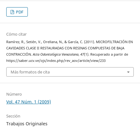
PDF
Cómo citar
Ramírez, R., Setién, V., Orellana, N., & García, C. (2011). MICROFILTRACIÓN EN
CAVIDADES CLASE II RESTAURADAS CON RESINAS COMPUESTAS DE BAJA
CONTRACCIÓN.
Acta Odontológica Venezolana
,
47
(1). Recuperado a partir de
https://saber.ucv.ve/ojs/index.php/rev_aov/article/view/233
Más formatos de cita
Número
Vol. 47 Núm. 1 (2009)
Sección
Trabajos Originales