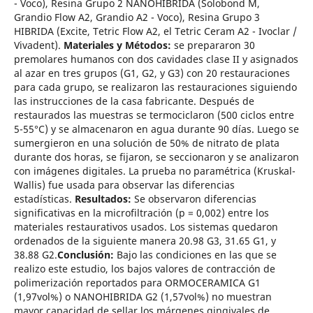
- Voco), Resina Grupo 2 NANOHIBRIDA (Solobond M,
Grandio Flow A2, Grandio A2 - Voco), Resina Grupo 3
HIBRIDA (Excite, Tetric Flow A2, el Tetric Ceram A2 - Ivoclar /
Vivadent).
Materiales y Métodos:
se prepararon 30
premolares humanos con dos cavidades clase II y asignados
al azar en tres grupos (G1, G2, y G3) con 20 restauraciones
para cada grupo, se realizaron las restauraciones siguiendo
las instrucciones de la casa fabricante. Después de
restaurados las muestras se termociclaron (500 ciclos entre
5-55°C) y se almacenaron en agua durante 90 días. Luego se
sumergieron en una solución de 50% de nitrato de plata
durante dos horas, se fijaron, se seccionaron y se analizaron
con imágenes digitales. La prueba no paramétrica (Kruskal-
Wallis) fue usada para observar las diferencias
estadísticas.
Resultados:
Se observaron diferencias
significativas en la microfiltración (p = 0,002) entre los
materiales restaurativos usados. Los sistemas quedaron
ordenados de la siguiente manera 20.98 G3, 31.65 G1, y
38.88 G2.
Conclusión:
Bajo las condiciones en las que se
realizo este estudio, los bajos valores de contracción de
polimerización reportados para ORMOCERAMICA G1
(1,97vol%) o NANOHIBRIDA G2 (1,57vol%) no muestran
mayor capacidad de sellar los márgenes gingivales de