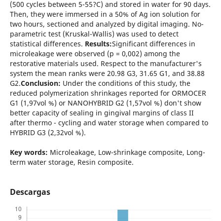
(500 cycles between 5-55?C) and stored in water for 90 days.
Then, they were immersed in a 50% of Ag ion solution for
two hours, sectioned and analyzed by digital imaging. No-
parametric test (Kruskal-Wallis) was used to detect
statistical differences.
Results:
Significant differences in
microleakage were observed (p = 0,002) among the
restorative materials used. Respect to the manufacturer's
system the mean ranks were 20.98 G3, 31.65 G1, and 38.88
G2.
Conclusion:
Under the conditions of this study, the
reduced polymerization shrinkages reported for ORMOCER
G1 (1,97vol %) or NANOHYBRID G2 (1,57vol %) don't show
better capacity of sealing in gingival margins of class II
after thermo - cycling and water storage when compared to
HYBRID G3 (2,32vol %).
Key words:
Microleakage, Low-shrinkage composite, Long-
term water storage, Resin composite.
Descargas