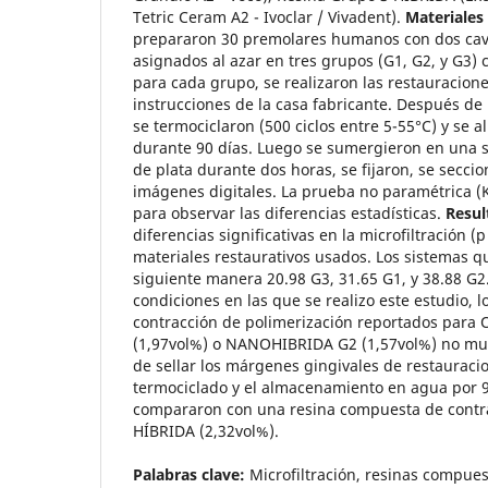
Tetric Ceram A2 - Ivoclar / Vivadent).
Materiales
prepararon 30 premolares humanos con dos cavi
asignados al azar en tres grupos (G1, G2, y G3) 
para cada grupo, se realizaron las restauracion
instrucciones de la casa fabricante. Después de
se termociclaron (500 ciclos entre 5-55°C) y se
durante 90 días. Luego se sumergieron en una s
de plata durante dos horas, se fijaron, se secci
imágenes digitales. La prueba no paramétrica (K
para observar las diferencias estadísticas.
Resul
diferencias significativas en la microfiltración (p
materiales restaurativos usados. Los sistemas 
siguiente manera 20.98 G3, 31.65 G1, y 38.88 G2
condiciones en las que se realizo este estudio, l
contracción de polimerización reportados pa
(1,97vol%) o NANOHIBRIDA G2 (1,57vol%) no mu
de sellar los márgenes gingivales de restauracio
termociclado y el almacenamiento en agua por 9
compararon con una resina compuesta de contr
HÍBRIDA (2,32vol%).
Palabras clave:
Microfiltración, resinas compues