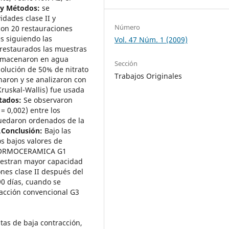
 y Métodos:
se
dades clase II y
Número
con 20 restauraciones
es siguiendo las
Vol. 47 Núm. 1 (2009)
 restaurados las muestras
 almacenaron en agua
Sección
olución de 50% de nitrato
Trabajos Originales
onaron y se analizaron con
ruskal-Wallis) fue usada
tados:
Se observaron
 = 0,002) entre los
quedaron ordenados de la
.
Conclusión:
Bajo las
os bajos valores de
ra ORMOCERAMICA G1
estran mayor capacidad
nes clase II después del
0 días, cuando se
acción convencional G3
tas de baja contracción,