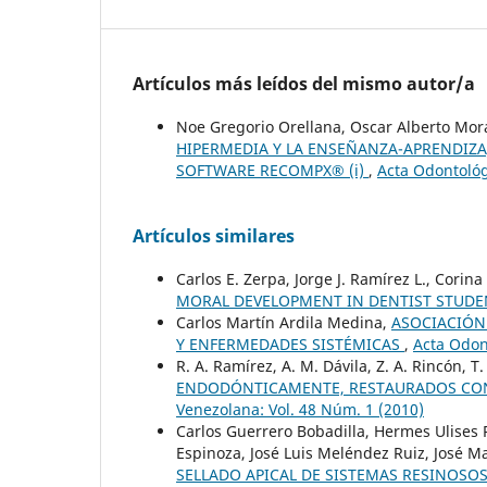
Artículos más leídos del mismo autor/a
Noe Gregorio Orellana, Oscar Alberto Mora
HIPERMEDIA Y LA ENSEÑANZA-APRENDIZA
SOFTWARE RECOMPX® (i)
,
Acta Odontológ
Artículos similares
Carlos E. Zerpa, Jorge J. Ramírez L., Corin
MORAL DEVELOPMENT IN DENTIST STUD
Carlos Martín Ardila Medina,
ASOCIACIÓN
Y ENFERMEDADES SISTÉMICAS
,
Acta Odon
R. A. Ramírez, A. M. Dávila, Z. A. Rincón, T.
ENDODÓNTICAMENTE, RESTAURADOS CON
Venezolana: Vol. 48 Núm. 1 (2010)
Carlos Guerrero Bobadilla, Hermes Ulise
Espinoza, José Luis Meléndez Ruiz, José 
SELLADO APICAL DE SISTEMAS RESINOSO