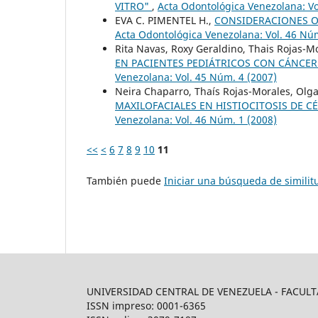
VITRO"
,
Acta Odontológica Venezolana: Vo
EVA C. PIMENTEL H.,
CONSIDERACIONES O
Acta Odontológica Venezolana: Vol. 46 Núm
Rita Navas, Roxy Geraldino, Thais Rojas-M
EN PACIENTES PEDIÁTRICOS CON CÁNCER
Venezolana: Vol. 45 Núm. 4 (2007)
Neira Chaparro, Thaís Rojas-Morales, Ol
MAXILOFACIALES EN HISTIOCITOSIS DE 
Venezolana: Vol. 46 Núm. 1 (2008)
<<
<
6
7
8
9
10
11
También puede
Iniciar una búsqueda de simili
UNIVERSIDAD CENTRAL DE VENEZUELA - FACU
ISSN impreso: 0001-6365