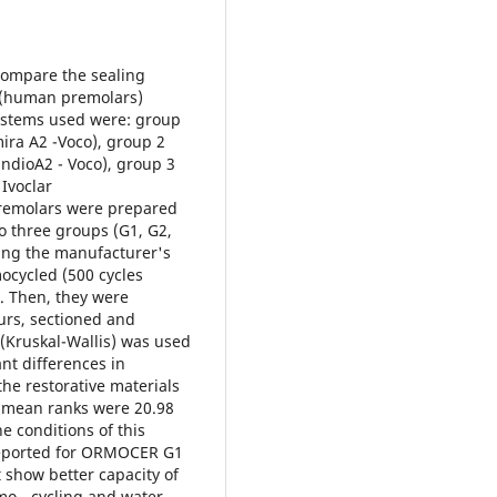
compare the sealing
I (human premolars)
systems used were: group
ra A2 -Voco), group 2
dioA2 - Voco), group 3
 Ivoclar
emolars were prepared
o three groups (G1, G2,
wing the manufacturer's
ocycled (500 cycles
. Then, they were
urs, sectioned and
 (Kruskal-Wallis) was used
ant differences in
he restorative materials
e mean ranks were 20.98
e conditions of this
reported for ORMOCER G1
 show better capacity of
rmo - cycling and water