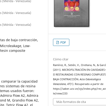
s (Mérida - Venezuela)
s (Mérida - Venezuela)
s (Mérida - Venezuela)
tas de baja contracción,
PDF
Microleakage, Low-
 Resin composite
Cómo citar
Ramírez, R., Setién, V., Orellana, N., & Garcí
(2011). MICROFILTRACIÓN EN CAVIDADES 
II RESTAURADAS CON RESINAS COMPUEST
BAJA CONTRACCIÓN.
Acta Odontológica
es comparar la capacidad
Venezolana
,
47
(1). Recuperado a partir de
res sistemas de resina
https://saber.ucv.ve/ojs/index.php/rev_ao
stemas usados fueron:
le/view/233
Admira Flow A2, Admira
ond M, Grandio Flow A2,
Más formatos de cita
e, Tetric Flow A2, el