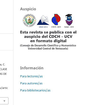
Auspicio
a, C.
Información
CLASE
AS DE
Para lectores/as
Para autores/as
v/artic
Para bibliotecarios/as