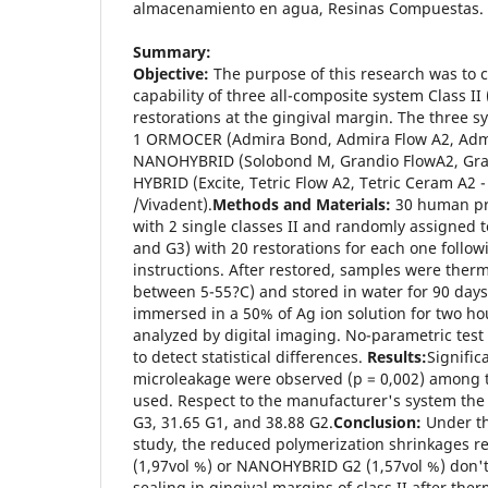
almacenamiento en agua, Resinas Compuestas.
Summary:
Objective:
The purpose of this research was to 
capability of three all-composite system Class I
restorations at the gingival margin. The three 
1 ORMOCER (Admira Bond, Admira Flow A2, Admi
NANOHYBRID (Solobond M, Grandio FlowA2, Gran
HYBRID (Excite, Tetric Flow A2, Tetric Ceram A2 -
/Vivadent).
Methods and Materials:
30 human pr
with 2 single classes II and randomly assigned t
and G3) with 20 restorations for each one follo
instructions. After restored, samples were therm
between 5-55?C) and stored in water for 90 days
immersed in a 50% of Ag ion solution for two ho
analyzed by digital imaging. No-parametric test
to detect statistical differences.
Results:
Signific
microleakage were observed (p = 0,002) among t
used. Respect to the manufacturer's system th
G3, 31.65 G1, and 38.88 G2.
Conclusion:
Under th
study, the reduced polymerization shrinkages 
(1,97vol %) or NANOHYBRID G2 (1,57vol %) don't
sealing in gingival margins of class II after the