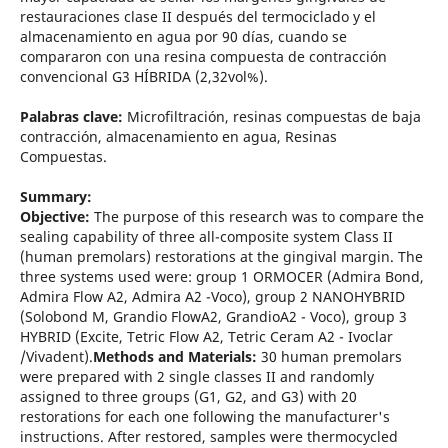
restauraciones clase II después del termociclado y el
almacenamiento en agua por 90 días, cuando se
compararon con una resina compuesta de contracción
convencional G3 HÍBRIDA (2,32vol%).
Palabras clave:
Microfiltración, resinas compuestas de baja
contracción, almacenamiento en agua, Resinas
Compuestas.
Summary:
Objective:
The purpose of this research was to compare the
sealing capability of three all-composite system Class II
(human premolars) restorations at the gingival margin. The
three systems used were: group 1 ORMOCER (Admira Bond,
Admira Flow A2, Admira A2 -Voco), group 2 NANOHYBRID
(Solobond M, Grandio FlowA2, GrandioA2 - Voco), group 3
HYBRID (Excite, Tetric Flow A2, Tetric Ceram A2 - Ivoclar
/Vivadent).
Methods and Materials:
30 human premolars
were prepared with 2 single classes II and randomly
assigned to three groups (G1, G2, and G3) with 20
restorations for each one following the manufacturer's
instructions. After restored, samples were thermocycled