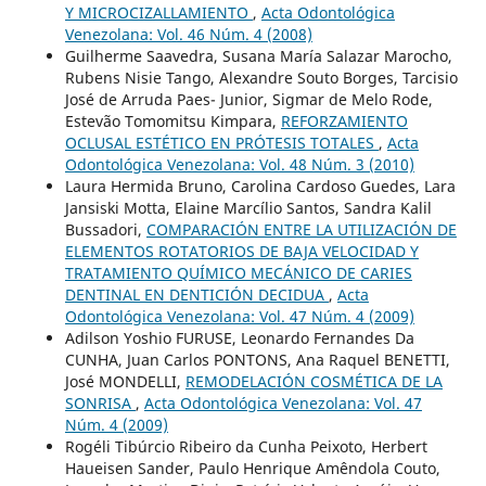
Y MICROCIZALLAMIENTO
,
Acta Odontológica
Venezolana: Vol. 46 Núm. 4 (2008)
Guilherme Saavedra, Susana María Salazar Marocho,
Rubens Nisie Tango, Alexandre Souto Borges, Tarcisio
José de Arruda Paes- Junior, Sigmar de Melo Rode,
Estevão Tomomitsu Kimpara,
REFORZAMIENTO
OCLUSAL ESTÉTICO EN PRÓTESIS TOTALES
,
Acta
Odontológica Venezolana: Vol. 48 Núm. 3 (2010)
Laura Hermida Bruno, Carolina Cardoso Guedes, Lara
Jansiski Motta, Elaine Marcílio Santos, Sandra Kalil
Bussadori,
COMPARACIÓN ENTRE LA UTILIZACIÓN DE
ELEMENTOS ROTATORIOS DE BAJA VELOCIDAD Y
TRATAMIENTO QUÍMICO MECÁNICO DE CARIES
DENTINAL EN DENTICIÓN DECIDUA
,
Acta
Odontológica Venezolana: Vol. 47 Núm. 4 (2009)
Adilson Yoshio FURUSE, Leonardo Fernandes Da
CUNHA, Juan Carlos PONTONS, Ana Raquel BENETTI,
José MONDELLI,
REMODELACIÓN COSMÉTICA DE LA
SONRISA
,
Acta Odontológica Venezolana: Vol. 47
Núm. 4 (2009)
Rogéli Tibúrcio Ribeiro da Cunha Peixoto, Herbert
Haueisen Sander, Paulo Henrique Amêndola Couto,