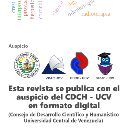
odontología
hgs
clase ii
radioterapia
Auspicio