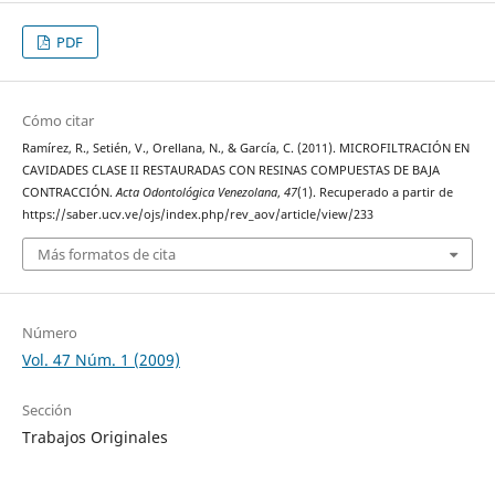
PDF
Cómo citar
Ramírez, R., Setién, V., Orellana, N., & García, C. (2011). MICROFILTRACIÓN EN
CAVIDADES CLASE II RESTAURADAS CON RESINAS COMPUESTAS DE BAJA
CONTRACCIÓN.
Acta Odontológica Venezolana
,
47
(1). Recuperado a partir de
https://saber.ucv.ve/ojs/index.php/rev_aov/article/view/233
Más formatos de cita
Número
Vol. 47 Núm. 1 (2009)
Sección
Trabajos Originales