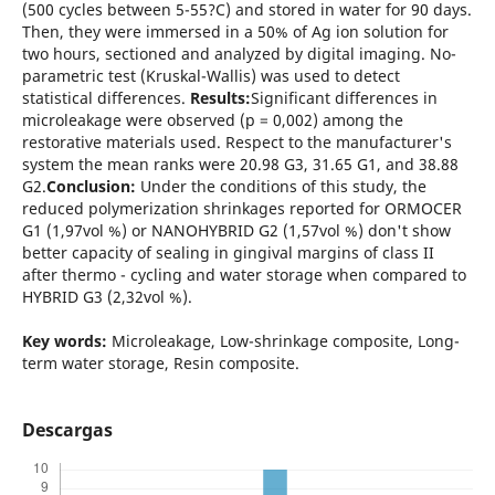
(500 cycles between 5-55?C) and stored in water for 90 days.
Then, they were immersed in a 50% of Ag ion solution for
two hours, sectioned and analyzed by digital imaging. No-
parametric test (Kruskal-Wallis) was used to detect
statistical differences.
Results:
Significant differences in
microleakage were observed (p = 0,002) among the
restorative materials used. Respect to the manufacturer's
system the mean ranks were 20.98 G3, 31.65 G1, and 38.88
G2.
Conclusion:
Under the conditions of this study, the
reduced polymerization shrinkages reported for ORMOCER
G1 (1,97vol %) or NANOHYBRID G2 (1,57vol %) don't show
better capacity of sealing in gingival margins of class II
after thermo - cycling and water storage when compared to
HYBRID G3 (2,32vol %).
Key words:
Microleakage, Low-shrinkage composite, Long-
term water storage, Resin composite.
Descargas