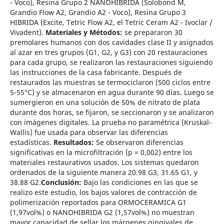
- Voco), Resina Grupo 2 NANOHIBRIDA (Solobond M,
Grandio Flow A2, Grandio A2 - Voco), Resina Grupo 3
HIBRIDA (Excite, Tetric Flow A2, el Tetric Ceram A2 - Ivoclar /
Vivadent).
Materiales y Métodos:
se prepararon 30
premolares humanos con dos cavidades clase II y asignados
al azar en tres grupos (G1, G2, y G3) con 20 restauraciones
para cada grupo, se realizaron las restauraciones siguiendo
las instrucciones de la casa fabricante. Después de
restaurados las muestras se termociclaron (500 ciclos entre
5-55°C) y se almacenaron en agua durante 90 días. Luego se
sumergieron en una solución de 50% de nitrato de plata
durante dos horas, se fijaron, se seccionaron y se analizaron
con imágenes digitales. La prueba no paramétrica (Kruskal-
Wallis) fue usada para observar las diferencias
estadísticas.
Resultados:
Se observaron diferencias
significativas en la microfiltración (p = 0,002) entre los
materiales restaurativos usados. Los sistemas quedaron
ordenados de la siguiente manera 20.98 G3, 31.65 G1, y
38.88 G2.
Conclusión:
Bajo las condiciones en las que se
realizo este estudio, los bajos valores de contracción de
polimerización reportados para ORMOCERAMICA G1
(1,97vol%) o NANOHIBRIDA G2 (1,57vol%) no muestran
mayor capacidad de sellar los márgenes gingivales de