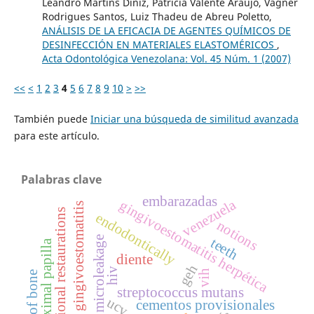
Leandro Martins Diniz, Patrícia Valente Araújo, Vagner
Rodrigues Santos, Luiz Thadeu de Abreu Poletto,
ANÁLISIS DE LA EFICACIA DE AGENTES QUÍMICOS DE
DESINFECCIÓN EN MATERIALES ELASTOMÉRICOS
,
Acta Odontológica Venezolana: Vol. 45 Núm. 1 (2007)
<<
<
1
2
3
4
5
6
7
8
9
10
>
>>
También puede
Iniciar una búsqueda de similitud avanzada
para este artículo.
Palabras clave
embarazadas
venezuela
gingivoestomatitis herpética
herpetic gingivoestomatitis
provisional restaurations
endodontically
notions
coronal microleakage
teeth
interproximal papilla
diente
geh
hiv
vih
crest of bone
streptococcus mutans
ucv
cementos provisionales