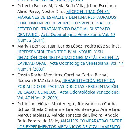
Roberto Pachas M, Neila Sofía Villa, Johan Escolano,
Alirio Pérez, Néstor Díaz,
MICROFILTRACIÓN EN
MÁRGENES DE ESMALTE Y DENTINA RESTAURADOS
CON IONÓMERO DE VIDRIO CONVENCIONAL: EL
EFECTO DEL TRATAMIENTO DADO AL SUSTRATO
DENTARIO
,
Acta Odontológica Venezolana: Vol. 49
Núm. 2 (2011)
Marlyn Berrios, Juan Carlos López, Pedro José Salinas,
HIPERSENSIBILIDAD TIPO IV AL NÍQUEL Y SU
RELACIÓN CON RESTAURACIONES METÁLICAS EN LA
CAVIDAD ORAL
,
Acta Odontológica Venezolana: Vol. 47
Núm. 1 (2009)
Cássio Rocha Medeiros, Carolina Carlos Bernal,
Rodivan BRAZ da Silva,
REHABILITACIÓN ESTÉTICA
POR MEDIO DE FACETAS DIRECTAS - PRESENTACIÓN
DE CASOS CLÍNICOS
,
Acta Odontológica Venezolana:
Vol. 47 Núm. 2 (2009)
Robinsom Viégas Montenegro, Roseanne da Cunha
Uchôa, Sheila Cristhinne Lira Montenegro, Arine Lira,
Marcus Japiassú, Márcia Fonseca da Silveira, Ângelo
Brito Pereira de Melo,
ANALISIS COMPARATIVO ENTRE
LOS EXPERIMENTOS MECANICOS DE CIZALLAMIENTO