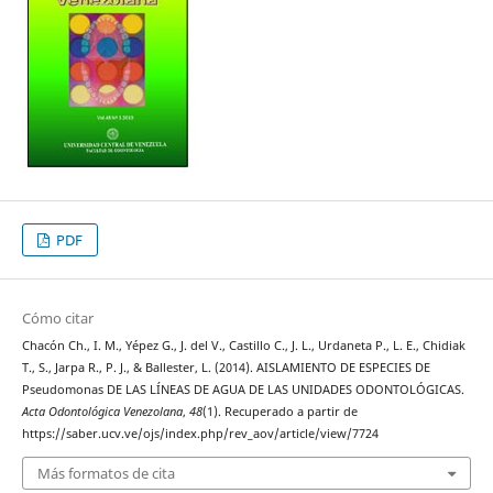
PDF
Cómo citar
Chacón Ch., I. M., Yépez G., J. del V., Castillo C., J. L., Urdaneta P., L. E., Chidiak
T., S., Jarpa R., P. J., & Ballester, L. (2014). AISLAMIENTO DE ESPECIES DE
Pseudomonas DE LAS LÍNEAS DE AGUA DE LAS UNIDADES ODONTOLÓGICAS.
Acta Odontológica Venezolana
,
48
(1). Recuperado a partir de
https://saber.ucv.ve/ojs/index.php/rev_aov/article/view/7724
Más formatos de cita