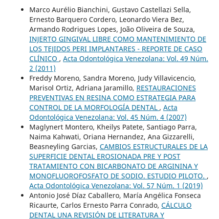
Marco Aurélio Bianchini, Gustavo Castellazi Sella,
Ernesto Barquero Cordero, Leonardo Viera Bez,
Armando Rodrigues Lopes, João Oliveira de Souza,
INJERTO GINGIVAL LIBRE COMO MANTENIMIENTO DE
LOS TEJIDOS PERI IMPLANTARES - REPORTE DE CASO
CLÍNICO
,
Acta Odontológica Venezolana: Vol. 49 Núm.
2 (2011)
Freddy Moreno, Sandra Moreno, Judy Villavicencio,
Marisol Ortiz, Adriana Jaramillo,
RESTAURACIONES
PREVENTIVAS EN RESINA COMO ESTRATEGIA PARA
CONTROL DE LA MORFOLOGÍA DENTAL
,
Acta
Odontológica Venezolana: Vol. 45 Núm. 4 (2007)
Maglynert Montero, Kheilys Patete, Santiago Parra,
Naima Kahwati, Oriana Hernandez, Ana Gizzarelli,
Beasneyling Garcias,
CAMBIOS ESTRUCTURALES DE LA
SUPERFICIE DENTAL EROSIONADA PRE Y POST
TRATAMIENTO CON BICARBONATO DE ARGININA Y
MONOFLUOROFOSFATO DE SODIO. ESTUDIO PILOTO.
,
Acta Odontológica Venezolana: Vol. 57 Núm. 1 (2019)
Antonio José Díaz Caballero, María Angélica Fonseca
Ricaurte, Carlos Ernesto Parra Conrado,
CÁLCULO
DENTAL UNA REVISIÓN DE LITERATURA Y