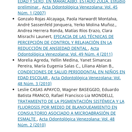
EDAD Y SEXO, EN MARACAIBO, ESTADO ZULIA. Estudio
preliminar
,
Acta Odontológica Venezolana: Vol. 45
Núm. 1 (2007)
Gonzalo Rojas Alcayaga, Paola Harwardt Montalva,
André Sassenfeld Jonquera, Yerko Molina Muñoz.,
Andrea Herrera Ronda, Matías Ríos Erazo, Clara
Misrachi Launert,
EFICACIA DE LAS TÉCNICAS DE
PERCEPCIÓN DE CONTROL Y RELAJACIÓN EN LA
REDUCCIÓN DE ANSIEDAD DENTAL
,
Acta
Odontológica Venezolana: Vol. 49 Núm. 4 (2011)
Morelia Agreda, Yellin Medina, Yanet Simancas
Pereira, María Eugenia Salas C., Liliana Ablan B.,
CONDICIONES DE SALUD PERIODONTAL EN NIÑOS EN
EDAD ESCOLAR
,
Acta Odontológica Venezolana: Vol.
48 Núm. 3 (2010)
Leslie CASAS APAYCO, Wagner BASEGGIO, Eduardo
Batista FRANCO, Rafael Francisco Lia MONDELLI,
TRATAMIENTO DE LA PIGMENTACIÓN SISTÉMICA Y LA
FLUOROSIS POR MEDIO DE BLANQUEAMIENTO EN
CONSULTORIO ASOCIADO A MICROABRASIÓN DE
ESMALTE
,
Acta Odontológica Venezolana: Vol. 48
Núm. 2 (2010)