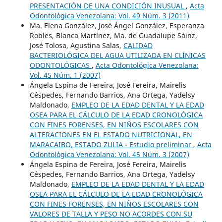
PRESENTACIÓN DE UNA CONDICIÓN INUSUAL
,
Acta
Odontológica Venezolana: Vol. 49 Núm. 3 (2011)
Ma. Elena González, José Ángel González, Esperanza
Robles, Blanca Martínez, Ma. de Guadalupe Sáinz,
José Tolosa, Agustina Salas,
CALIDAD
BACTERIOLÓGICA DEL AGUA UTILIZADA EN CLÍNICAS
ODONTOLÓGICAS
,
Acta Odontológica Venezolana:
Vol. 45 Núm. 1 (2007)
Ángela Espina de Fereira, José Fereira, Mairelis
Céspedes, Fernando Barrios, Ana Ortega, Yadelsy
Maldonado,
EMPLEO DE LA EDAD DENTAL Y LA EDAD
OSEA PARA EL CÁLCULO DE LA EDAD CRONOLÓGICA
CON FINES FORENSES, EN NIÑOS ESCOLARES CON
ALTERACIONES EN EL ESTADO NUTRICIONAL, EN
MARACAIBO, ESTADO ZULIA - Estudio preliminar
,
Acta
Odontológica Venezolana: Vol. 45 Núm. 3 (2007)
Ángela Espina de Fereira, José Fereira, Mairelis
Céspedes, Fernando Barrios, Ana Ortega, Yadelsy
Maldonado,
EMPLEO DE LA EDAD DENTAL Y LA EDAD
OSEA PARA EL CÁLCULO DE LA EDAD CRONOLÓGICA
CON FINES FORENSES, EN NIÑOS ESCOLARES CON
VALORES DE TALLA Y PESO NO ACORDES CON SU