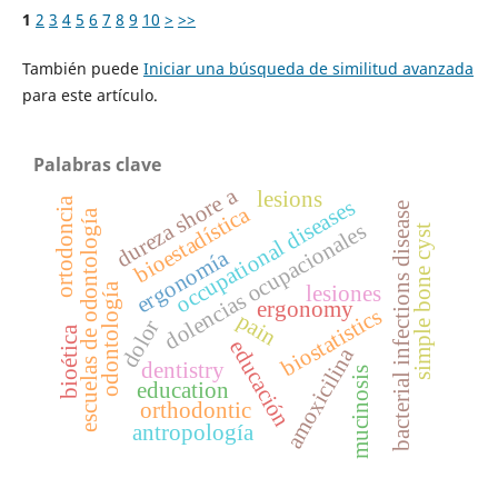
1
2
3
4
5
6
7
8
9
10
>
>>
También puede
Iniciar una búsqueda de similitud avanzada
para este artículo.
Palabras clave
dureza shore a
lesions
ortodoncia
occupational diseases
bacterial infections disease
bioestadística
escuelas de odontología
dolencias ocupacionales
simple bone cyst
ergonomía
odontología
lesiones
ergonomy
biostatistics
pain
dolor
bioética
educación
amoxicilina
dentistry
mucinosis
education
orthodontic
antropología