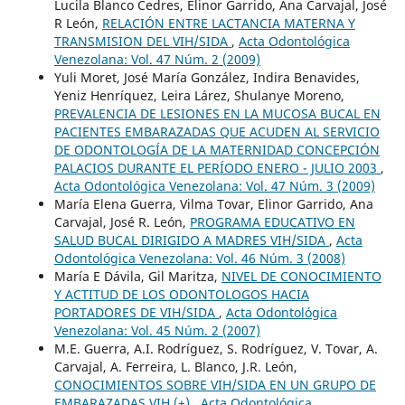
Lucila Blanco Cedres, Elinor Garrido, Ana Carvajal, José
R León,
RELACIÓN ENTRE LACTANCIA MATERNA Y
TRANSMISION DEL VIH/SIDA
,
Acta Odontológica
Venezolana: Vol. 47 Núm. 2 (2009)
Yuli Moret, José María González, Indira Benavides,
Yeniz Henríquez, Leira Lárez, Shulanye Moreno,
PREVALENCIA DE LESIONES EN LA MUCOSA BUCAL EN
PACIENTES EMBARAZADAS QUE ACUDEN AL SERVICIO
DE ODONTOLOGÍA DE LA MATERNIDAD CONCEPCIÓN
PALACIOS DURANTE EL PERÍODO ENERO - JULIO 2003
,
Acta Odontológica Venezolana: Vol. 47 Núm. 3 (2009)
María Elena Guerra, Vilma Tovar, Elinor Garrido, Ana
Carvajal, José R. León,
PROGRAMA EDUCATIVO EN
SALUD BUCAL DIRIGIDO A MADRES VIH/SIDA
,
Acta
Odontológica Venezolana: Vol. 46 Núm. 3 (2008)
María E Dávila, Gil Maritza,
NIVEL DE CONOCIMIENTO
Y ACTITUD DE LOS ODONTOLOGOS HACIA
PORTADORES DE VIH/SIDA
,
Acta Odontológica
Venezolana: Vol. 45 Núm. 2 (2007)
M.E. Guerra, A.I. Rodríguez, S. Rodríguez, V. Tovar, A.
Carvajal, A. Ferreira, L. Blanco, J.R. León,
CONOCIMIENTOS SOBRE VIH/SIDA EN UN GRUPO DE
EMBARAZADAS VIH (+)
,
Acta Odontológica