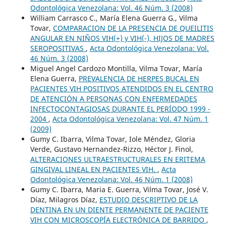
Odontológica Venezolana: Vol. 46 Núm. 3 (2008)
William Carrasco C., María Elena Guerra G., Vilma
Tovar,
COMPARACION DE LA PRESENCIA DE QUEILITIS
ANGULAR EN NIÑOS VIH(+) y VIH(-), HIJOS DE MADRES
SEROPOSITIVAS
,
Acta Odontológica Venezolana: Vol.
46 Núm. 3 (2008)
Miguel Angel Cardozo Montilla, Vilma Tovar, María
Elena Guerra,
PREVALENCIA DE HERPES BUCAL EN
PACIENTES VIH POSITIVOS ATENDIDOS EN EL CENTRO
DE ATENCIÓN A PERSONAS CON ENFERMEDADES
INFECTOCONTAGIOSAS DURANTE EL PERÍODO 1999 -
2004
,
Acta Odontológica Venezolana: Vol. 47 Núm. 1
(2009)
Gumy C. Ibarra, Vilma Tovar, Iole Méndez, Gloria
Verde, Gustavo Hernandez-Rizzo, Héctor J. Finol,
ALTERACIONES ULTRAESTRUCTURALES EN ERITEMA
GINGIVAL LINEAL EN PACIENTES VIH.
,
Acta
Odontológica Venezolana: Vol. 46 Núm. 1 (2008)
Gumy C. Ibarra, Maria E. Guerra, Vilma Tovar, José V.
Díaz, Milagros Díaz,
ESTUDIO DESCRIPTIVO DE LA
DENTINA EN UN DIENTE PERMANENTE DE PACIENTE
VIH CON MICROSCOPÍA ELECTRÓNICA DE BARRIDO
,