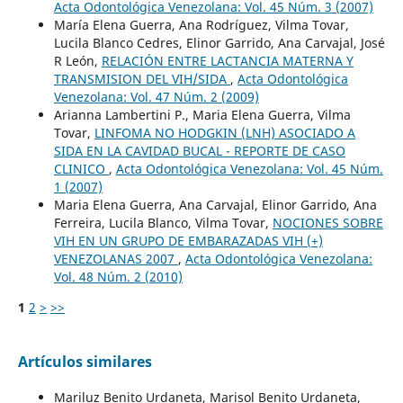
Acta Odontológica Venezolana: Vol. 45 Núm. 3 (2007)
María Elena Guerra, Ana Rodríguez, Vilma Tovar,
Lucila Blanco Cedres, Elinor Garrido, Ana Carvajal, José
R León,
RELACIÓN ENTRE LACTANCIA MATERNA Y
TRANSMISION DEL VIH/SIDA
,
Acta Odontológica
Venezolana: Vol. 47 Núm. 2 (2009)
Arianna Lambertini P., Maria Elena Guerra, Vilma
Tovar,
LINFOMA NO HODGKIN (LNH) ASOCIADO A
SIDA EN LA CAVIDAD BUCAL - REPORTE DE CASO
CLINICO
,
Acta Odontológica Venezolana: Vol. 45 Núm.
1 (2007)
Maria Elena Guerra, Ana Carvajal, Elinor Garrido, Ana
Ferreira, Lucila Blanco, Vilma Tovar,
NOCIONES SOBRE
VIH EN UN GRUPO DE EMBARAZADAS VIH (+)
VENEZOLANAS 2007
,
Acta Odontológica Venezolana:
Vol. 48 Núm. 2 (2010)
1
2
>
>>
Artículos similares
Mariluz Benito Urdaneta, Marisol Benito Urdaneta,