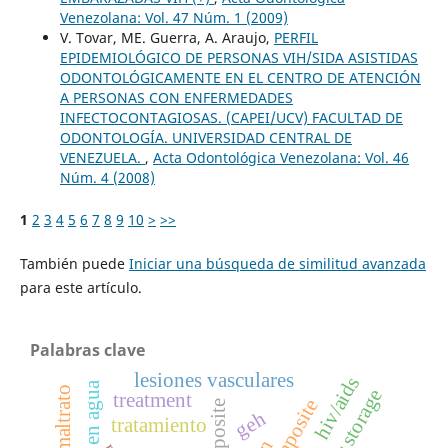
Venezolana: Vol. 47 Núm. 1 (2009)
V. Tovar, ME. Guerra, A. Araujo,
PERFIL
EPIDEMIOLÓGICO DE PERSONAS VIH/SIDA ASISTIDAS
ODONTOLÓGICAMENTE EN EL CENTRO DE ATENCIÓN
A PERSONAS CON ENFERMEDADES
INFECTOCONTAGIOSAS. (CAPEI/UCV) FACULTAD DE
ODONTOLOGÍA. UNIVERSIDAD CENTRAL DE
VENEZUELA.
,
Acta Odontológica Venezolana: Vol. 46
Núm. 4 (2008)
1
2
3
4
5
6
7
8
9
10
>
>>
También puede
Iniciar una búsqueda de similitud avanzada
para este artículo.
Palabras clave
lesiones vasculares
hiv/aids
treatment
geh
tratamiento