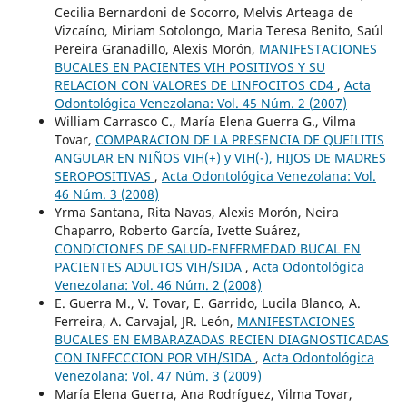
Cecilia Bernardoni de Socorro, Melvis Arteaga de
Vizcaíno, Miriam Sotolongo, Maria Teresa Benito, Saúl
Pereira Granadillo, Alexis Morón,
MANIFESTACIONES
BUCALES EN PACIENTES VIH POSITIVOS Y SU
RELACION CON VALORES DE LINFOCITOS CD4
,
Acta
Odontológica Venezolana: Vol. 45 Núm. 2 (2007)
William Carrasco C., María Elena Guerra G., Vilma
Tovar,
COMPARACION DE LA PRESENCIA DE QUEILITIS
ANGULAR EN NIÑOS VIH(+) y VIH(-), HIJOS DE MADRES
SEROPOSITIVAS
,
Acta Odontológica Venezolana: Vol.
46 Núm. 3 (2008)
Yrma Santana, Rita Navas, Alexis Morón, Neira
Chaparro, Roberto García, Ivette Suárez,
CONDICIONES DE SALUD-ENFERMEDAD BUCAL EN
PACIENTES ADULTOS VIH/SIDA
,
Acta Odontológica
Venezolana: Vol. 46 Núm. 2 (2008)
E. Guerra M., V. Tovar, E. Garrido, Lucila Blanco, A.
Ferreira, A. Carvajal, JR. León,
MANIFESTACIONES
BUCALES EN EMBARAZADAS RECIEN DIAGNOSTICADAS
CON INFECCCION POR VIH/SIDA
,
Acta Odontológica
Venezolana: Vol. 47 Núm. 3 (2009)
María Elena Guerra, Ana Rodríguez, Vilma Tovar,