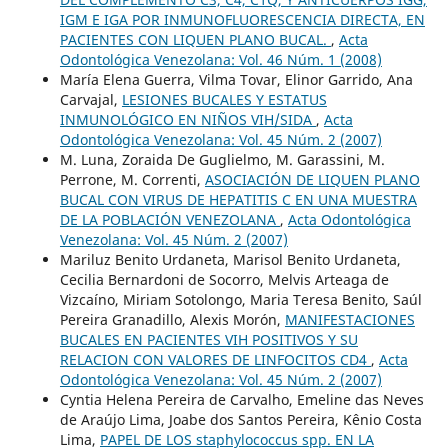
IGM E IGA POR INMUNOFLUORESCENCIA DIRECTA, EN
PACIENTES CON LIQUEN PLANO BUCAL.
,
Acta
Odontológica Venezolana: Vol. 46 Núm. 1 (2008)
María Elena Guerra, Vilma Tovar, Elinor Garrido, Ana
Carvajal,
LESIONES BUCALES Y ESTATUS
INMUNOLÓGICO EN NIÑOS VIH/SIDA
,
Acta
Odontológica Venezolana: Vol. 45 Núm. 2 (2007)
M. Luna, Zoraida De Guglielmo, M. Garassini, M.
Perrone, M. Correnti,
ASOCIACIÓN DE LIQUEN PLANO
BUCAL CON VIRUS DE HEPATITIS C EN UNA MUESTRA
DE LA POBLACIÓN VENEZOLANA
,
Acta Odontológica
Venezolana: Vol. 45 Núm. 2 (2007)
Mariluz Benito Urdaneta, Marisol Benito Urdaneta,
Cecilia Bernardoni de Socorro, Melvis Arteaga de
Vizcaíno, Miriam Sotolongo, Maria Teresa Benito, Saúl
Pereira Granadillo, Alexis Morón,
MANIFESTACIONES
BUCALES EN PACIENTES VIH POSITIVOS Y SU
RELACION CON VALORES DE LINFOCITOS CD4
,
Acta
Odontológica Venezolana: Vol. 45 Núm. 2 (2007)
Cyntia Helena Pereira de Carvalho, Emeline das Neves
de Araújo Lima, Joabe dos Santos Pereira, Kênio Costa
Lima,
PAPEL DE LOS staphylococcus spp. EN LA