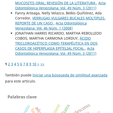
MUCOSITIS ORAL: REVISIÓN DE LA LITERATURA
,
Acta
Odontológica Venezolana: Vol. 49 Núm. 3 (2011)
Fanny Arteaga, Nelly Velazco, Belkis Quiñónez, Ada
Corredor,
VERRUGAS VULGARES BUCALES MÚLTIPLES.
REPORTE DE UN CASO
,
Acta Odontológica
Venezolana: Vol. 46 Núm. 1 (2008)
JONATHAN HARRIS RICARDO, MARTHA REBOLLEDO
COBOS, MARTHA CARMONA LORDUY,
ÁCIDO
TRICLOROACÉTICO COMO TERAPÉUTICA EN DOS
CASOS DE HIPERPLASIA EPITELIAL FOCAL
,
Acta
Odontológica Venezolana: Vol. 49 Núm. 3 (2011)
1
2
3
4
5
6
7
8
9
10
>
>>
También puede
Iniciar una búsqueda de similitud avanzada
para este artículo.
Palabras clave
adolescents
treatment