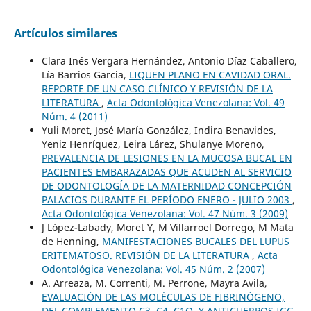
Artículos similares
Clara Inés Vergara Hernández, Antonio Díaz Caballero,
Lía Barrios Garcia,
LIQUEN PLANO EN CAVIDAD ORAL.
REPORTE DE UN CASO CLÍNICO Y REVISIÓN DE LA
LITERATURA
,
Acta Odontológica Venezolana: Vol. 49
Núm. 4 (2011)
Yuli Moret, José María González, Indira Benavides,
Yeniz Henríquez, Leira Lárez, Shulanye Moreno,
PREVALENCIA DE LESIONES EN LA MUCOSA BUCAL EN
PACIENTES EMBARAZADAS QUE ACUDEN AL SERVICIO
DE ODONTOLOGÍA DE LA MATERNIDAD CONCEPCIÓN
PALACIOS DURANTE EL PERÍODO ENERO - JULIO 2003
,
Acta Odontológica Venezolana: Vol. 47 Núm. 3 (2009)
J López-Labady, Moret Y, M Villarroel Dorrego, M Mata
de Henning,
MANIFESTACIONES BUCALES DEL LUPUS
ERITEMATOSO. REVISIÓN DE LA LITERATURA
,
Acta
Odontológica Venezolana: Vol. 45 Núm. 2 (2007)
A. Arreaza, M. Correnti, M. Perrone, Mayra Avila,
EVALUACIÓN DE LAS MOLÉCULAS DE FIBRINÓGENO,
DEL COMPLEMENTO C3, C4, C1Q, Y ANTICUERPOS IGG,