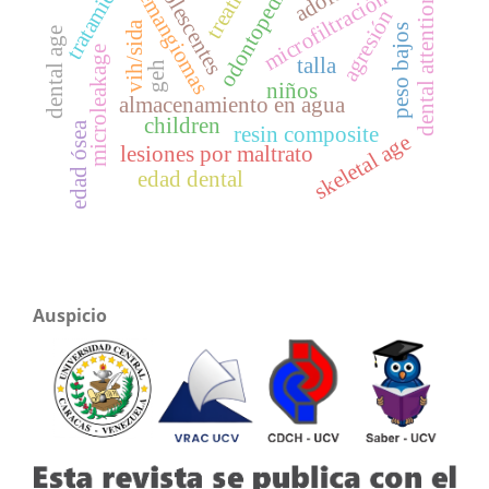
odontopediatra
tratamiento
adolescentes
hemangiomas
microfiltración
dental attention
agresión
vih/sida
peso bajos
dental age
microleakage
talla
geh
niños
almacenamiento en agua
children
edad ósea
resin composite
skeletal age
lesiones por maltrato
edad dental
Auspicio