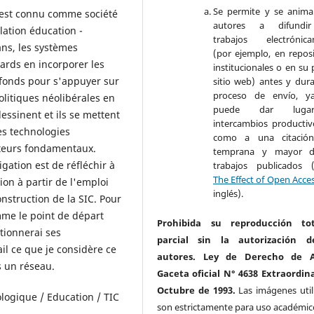
Se permite y se anima
i est connu comme société
autores a difundi
elation éducation -
trabajos electrónica
ns, les systèmes
(por ejemplo, en reposi
ards en incorporer les
institucionales o en su 
ofonds pour s'appuyer sur
sitio web) antes y dura
proceso de envío, y
itiques néolibérales en
puede dar lug
ssinent et ils se mettent
intercambios productivo
es technologies
como a una citació
cteurs fondamentaux.
temprana y mayor d
igation est de réfléchir à
trabajos publicados 
The Effect of Open Acce
on à partir de l'emploi
inglés).
nstruction de la SIC. Pour
mme le point de départ
Prohibida su reproducción to
tionnerai ses
parcial sin la autorización d
ail ce que je considère ce
autores. Ley de Derecho de A
s un réseau.
Gaceta oficial N° 4638 Extraordina
Octubre de 1993.
Las imágenes util
ogique / Education / TIC
son estrictamente para uso académic