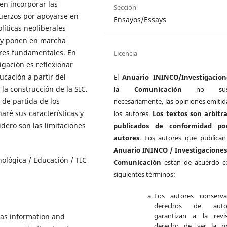
en incorporar las
Sección
uerzos por apoyarse en
Ensayos/Essays
líticas neoliberales
n y ponen en marcha
ores fundamentales. En
Licencia
tigación es reflexionar
cación a partir del
El
Anuario ININCO/Investigacion
 la construcción de la SIC.
la Comunicación
no susc
 de partida de los
necesariamente, las opiniones emitid
ré sus características y
los autores.
Los textos son arbitr
idero son las limitaciones
publicados de conformidad po
autores
. Los autores que publican
Anuario ININCO / Investigaciones
ológica / Educación / TIC
Comunicación
están de acuerdo c
siguientes términos:
Los autores conserva
derechos de aut
garantizan a la revi
 as information and
derecho de ser la pr