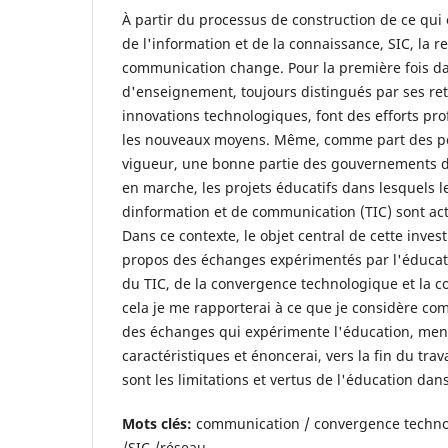
À partir du processus de construction de ce qu
de l'information et de la connaissance, SIC, la r
communication change. Pour la première fois da
d'enseignement, toujours distingués par ses ret
innovations technologiques, font des efforts pr
les nouveaux moyens. Même, comme part des pol
vigueur, une bonne partie des gouvernements de
en marche, les projets éducatifs dans lesquels l
dinformation et de communication (TIC) sont a
Dans ce contexte, le objet central de cette invest
propos des échanges expérimentés par l'éducati
du TIC, de la convergence technologique et la co
cela je me rapporterai à ce que je considère co
des échanges qui expérimente l'éducation, men
caractéristiques et énoncerai, vers la fin du trav
sont les limitations et vertus de l'éducation dan
Mots clés:
communication / convergence technol
/SIC /réseau