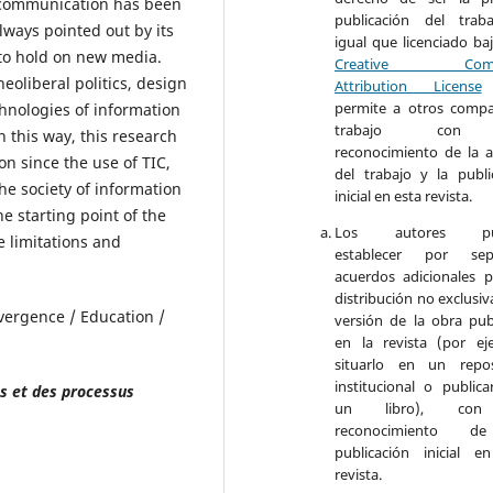
n-communication has been
publicación del trab
lways pointed out by its
igual que licenciado ba
 to hold on new media.
Creative Com
eoliberal politics, design
Attribution License
permite a otros compar
chnologies of information
trabajo con
 this way, this research
reconocimiento de la a
n since the use of TIC,
del trabajo y la publi
he society of information
inicial en esta revista.
he starting point of the
Los autores pu
e limitations and
establecer por sep
acuerdos adicionales p
distribución no exclusiv
vergence / Education /
versión de la obra pub
en la revista (por ej
situarlo en un repos
institucional o publica
s et des processus
un libro), co
reconocimiento d
publicación inicial e
revista.