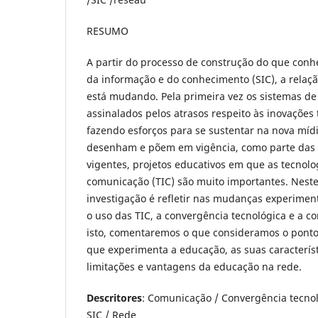
RESUMO
A partir do processo de construção do que co
da informação e do conhecimento (SIC), a rela
está mudando. Pela primeira vez os sistemas de
assinalados pelos atrasos respeito às inovações 
fazendo esforços para se sustentar na nova míd
desenham e põem em vigência, como parte das p
vigentes, projetos educativos em que as tecnolo
comunicação (TIC) são muito importantes. Neste 
investigação é refletir nas mudanças experime
o uso das TIC, a convergência tecnológica e a co
isto, comentaremos o que consideramos o ponto
que experimenta a educação, as suas característ
limitações e vantagens da educação na rede.
Descritores
: Comunicação / Convergência tecnol
SIC / Rede