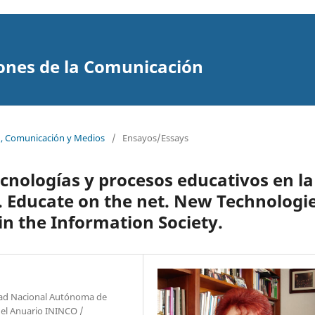
ones de la Comunicación
n, Comunicación y Medios
/
Ensayos/Essays
cnologías y procesos educativos en la
. Educate on the net. New Technologi
in the Information Society.
sidad Nacional Autónoma de
del Anuario ININCO /