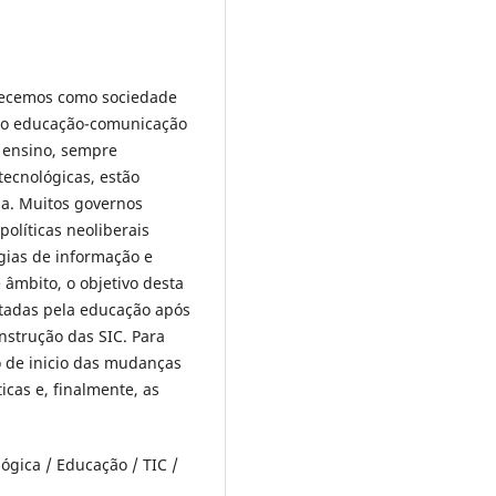
nhecemos como sociedade
ção educação-comunicação
 ensino, sempre
tecnológicas, estão
ia. Muitos governos
olíticas neoliberais
gias de informação e
âmbito, o objetivo desta
ntadas pela educação após
nstrução das SIC. Para
 de inicio das mudanças
icas e, finalmente, as
ógica / Educação / TIC /