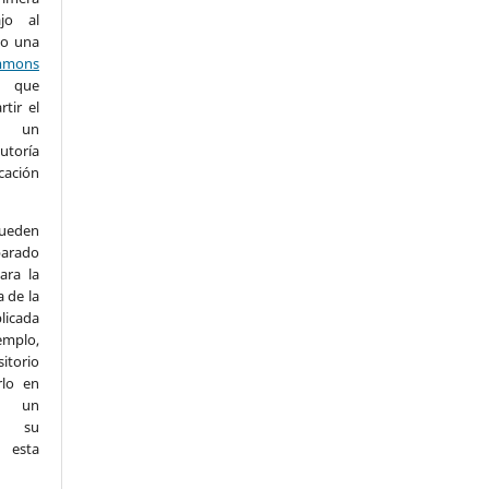
ajo al
jo una
mons
que
tir el
 un
utoría
cación
eden
arado
ara la
a de la
licada
emplo,
itorio
rlo en
n un
e su
n esta