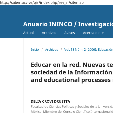
http://saber.ucv.ve/ojs/index.php/rev_ai/sitemap
Anuario ININCO / Investigaci
Actual
Archivos
Avisos
Acerca de
Inicio
/
Archivos
/
Vol. 18 Núm. 2 (2006): Educació
Educar en la red. Nuevas te
sociedad de la Información
and educational processes 
DELIA CROVI DRUETTA
Facultad de Ciencias Políticas y Sociales de la Univer
México. Miembro del Consejo Científico Internacional 