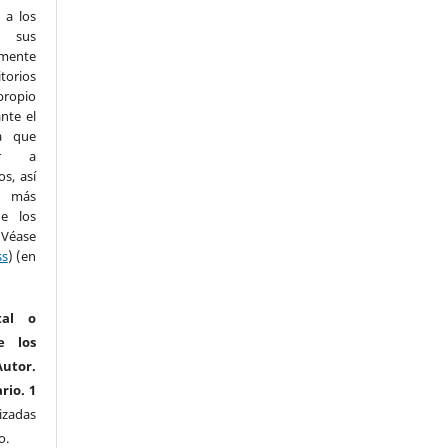
 a los
r sus
mente
torios
propio
nte el
a que
ar a
s, así
n más
e los
(Véase
ss
) (en
tal o
e los
utor.
rio. 1
izadas
o.