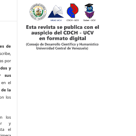
es de
ribe,
as por
ados y
r sus
 en el
 de la
on los
n los
or y
sta el
imera