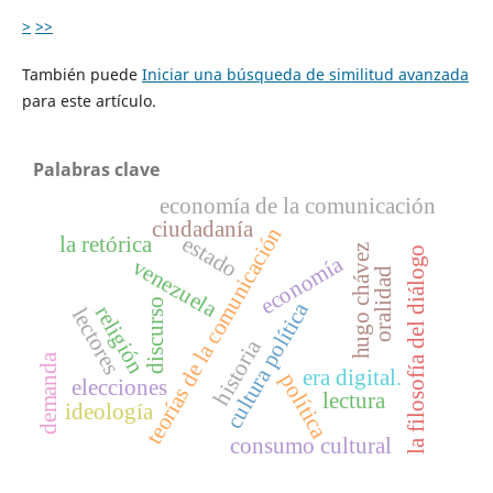
>
>>
También puede
Iniciar una búsqueda de similitud avanzada
para este artículo.
Palabras clave
economía de la comunicación
ciudadanía
teorías de la comunicación
estado
la retórica
hugo chávez
la filosofía del diálogo
economía
venezuela
oralidad
discurso
cultura política
religión
lectores
historia
demanda
era digital.
política
elecciones
lectura
ideología
consumo cultural