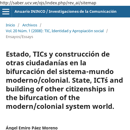
http://saber.ucv.ve/ojs/index.php/rev_ai/sitemap
Anuario ININCO / Investigaciones de la Comunicación
Inicio
/
Archivos
/
Vol. 20 Núm. 1 (2008): TIC, Identidad y Apropiación social
/
Ensayos/Essays
Estado, TICs y construcción de
otras ciudadanías en la
bifurcación del sistema-mundo
moderno/colonial. State, ICT´s and
building of other citizenships in
the bifurcation of the
modern/colonial system world.
Ángel Emiro Páez Moreno