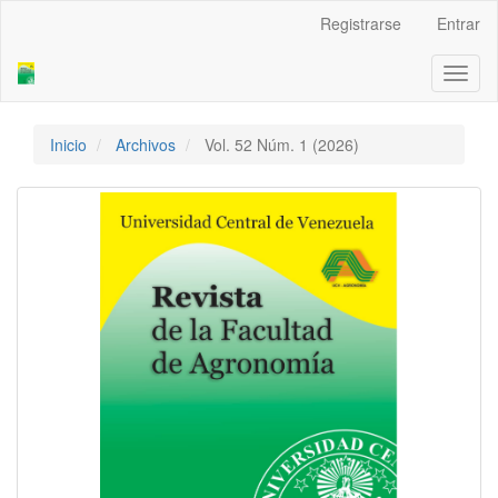
Navegación
Registrarse
Entrar
principal
Contenido
Toggl
principal
naviga
Barra
lateral
Inicio
Archivos
Vol. 52 Núm. 1 (2026)