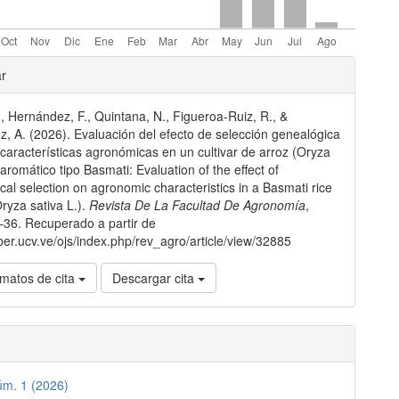
les
ar
., Hernández, F., Quintana, N., Figueroa-Ruiz, R., &
lo
, A. (2026). Evaluación del efecto de selección genealógica
 características agronómicas en un cultivar de arroz (Oryza
 aromático tipo Basmati: Evaluation of the effect of
cal selection on agronomic characteristics in a Basmati rice
Oryza sativa L.).
Revista De La Facultad De Agronomía
,
–36. Recuperado a partir de
aber.ucv.ve/ojs/index.php/rev_agro/article/view/32885
matos de cita
Descargar cita
úm. 1 (2026)