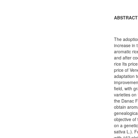
ABSTRACT
The adoption
increase in 
aromatic ric
and after co
rice Its pric
price of Ven
adaptation to
improvement 
field, with g
varieties on
the Danac Fo
obtain aroma
genealogica
objective of
on a genetic
sativa L.). 
with 162 plo