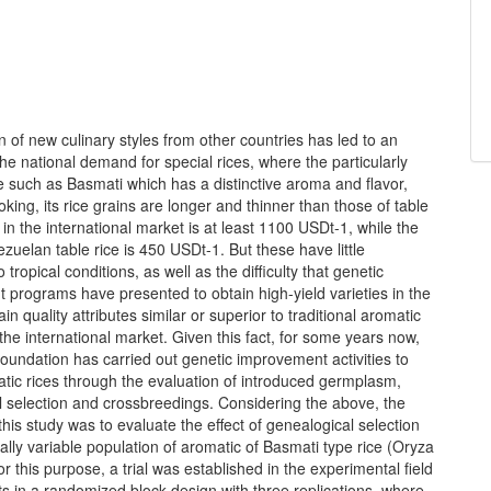
 of new culinary styles from other countries has led to an
the national demand for special rices, where the particularly
e such as Basmati which has a distinctive aroma and flavor,
oking, its rice grains are longer and thinner than those of table
e in the international market is at least 1100 USDt-1, while the
ezuelan table rice is 450 USDt-1. But these have little
 tropical conditions, as well as the difficulty that genetic
programs have presented to obtain high-yield varieties in the
rain quality attributes similar or superior to traditional aromatic
 the international market. Given this fact, for some years now,
undation has carried out genetic improvement activities to
tic rices through the evaluation of introduced germplasm,
l selection and crossbreedings. Considering the above, the
 this study was to evaluate the effect of genealogical selection
ally variable population of aromatic of Basmati type rice (Oryza
For this purpose, a trial was established in the experimental field
ts in a randomized block design with three replications, where