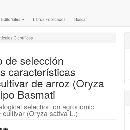
s Editoriales
Libros Publicados
Buscar
tículos Científicos
o de selección
s características
ltivar de arroz (Oryza
 tipo Basmati
ealogical selection on agronomic
 cultivar (Oryza sativa L.)
nido
rcía