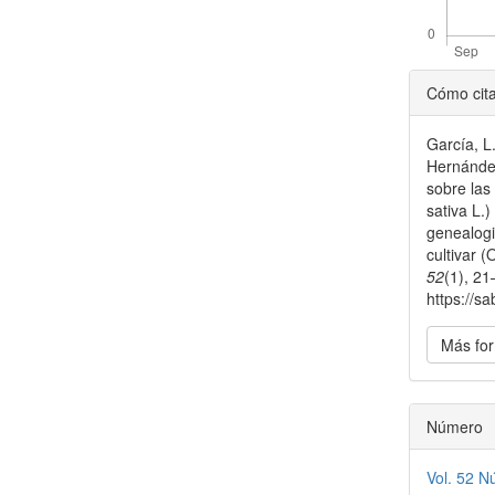
Detal
Cómo cit
del
García, L
artícu
Hernández
sobre las
sativa L.)
genealogi
cultivar (
52
(1), 21
https://s
Más for
Número
Vol. 52 N