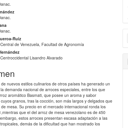
Danac.
pal
rnández
Danac.
lo
tana
E
Danac.
ueroa-Ruiz
u
 Central de Venezuela, Facultad de Agronomía
a
Hernández
 Centroccidental Lisandro Alvarado
men
 de nuevos estilos culinarios de otros países ha generado un
la demanda nacional de arroces especiales, entre los que
arroz aromático Basmati, que posee un aroma y sabor
 y cuyos granos, tras la cocción, son más largos y delgados que
z de mesa. Su precio en el mercado internacional ronda los
,mientras que el del arroz de mesa venezolano es de 450
 embargo, estos arroces presentan escasa adaptación a las
tropicales, demás de la dificultad que han mostrado los