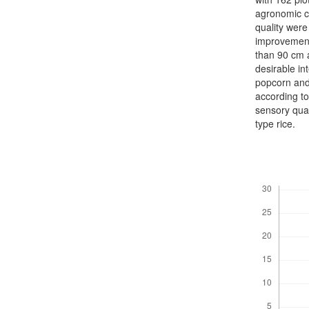
agronomic ch
quality wer
improvements
than 90 cm a
desirable int
popcorn and 
according to
sensory qual
type rice.
Descargas