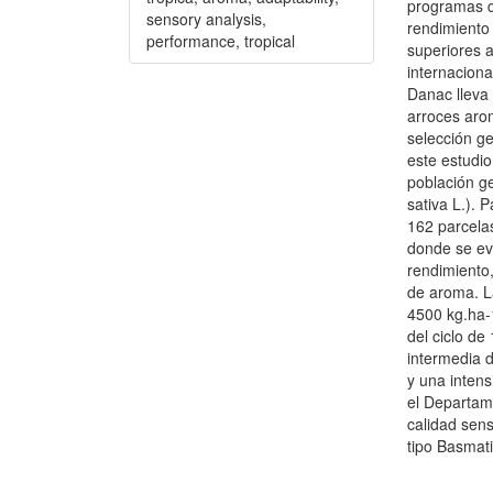
programas d
sensory analysis,
rendimiento 
performance, tropical
superiores 
internaciona
Danac lleva
arroces aro
selección ge
este estudio
población g
sativa L.). 
162 parcelas
donde se ev
rendimiento,
de aroma. L
4500 kg.ha-
del ciclo de
intermedia d
y una intens
el Departame
calidad sens
tipo Basmati