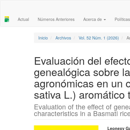
Navegación
principal
Contenido
Actual
Números Anteriores
Acerca de
Política
principal
Barra
lateral
Inicio
Archivos
Vol. 52 Núm. 1 (2026)
Ar
Evaluación del efect
genealógica sobre la
agronómicas en un cu
sativa L.) aromático
Evaluation of the effect of gen
characteristics in a Basmati rice
Barra
Conte
Leonexy Ga