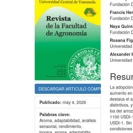
Fundación 
lateral
princi
Francis He
del
del
Fundación 
artículo
artícu
Naya Quin
Fundación 
Rosana Fig
Universidad
Alexander 
Universidad
Resu
La adopción
DESCARGAR ARTICULO COMPLETO (.pdf)
aumento en 
destaca el 
Publicado:
may 4, 2026
distintivos,
los del arro
Palabras clave:
1100 USDt-1
Aroma, adaptabilidad, análisis
USDt-1. Sin
sensorial, rendimiento,
condiciones 
tropica, aroma, adaptability,