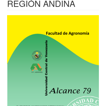
REGIÓN ANDINA
Barra
lateral
del
artículo