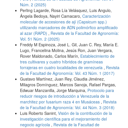
Núm. 2 (2025)
Perling Lagarde, Rosa Lía Velásquez, Luis Angulo,
Ángela Bedoya, Nayiri Camacaro,
Caracterización
molecular de accesiones de ají (Capsicum spp.)
utilizando marcadores de ADN polimórfico amplificado
al azar (RAPD)
,
Revista de la Facultad de Agronomía:
Vol. 51 Núm. 2 (2025)
Freddy M Espinoza, José L. Gil, Juan C. Rey, María E.
Lugo, Francelina Molina, Jesús Ron, Juan Vergara,
Rover Maldonado, Carlos Marín,
Establecimiento de
tres cultivares y cuatro híbridos de gramíneas
forrajeras en cuatro localidades de venezuela
,
Revista
de la Facultad de Agronomía: Vol. 43 Núm. 1 (2017)
Gustavo Martínez, Juan Rey, Claudia Jiménez,
Milagros Domínguez, Marcos Sanoja, Rafael Pargas,
Edwuar Manzanilla, Jorge Marquina,
Protocolo para
reducir riesgos de introducción a Venezuela de la
marchitez por fusarium raza 4 en Musáceas
,
Revista
de la Facultad de Agronomía: Vol. 44 Núm. 3 (2018)
Luis Roberto Sanint,
Visión de la contribución de la
investigación científica para el mejoramiento del
negocio agrícola
,
Revista de la Facultad de