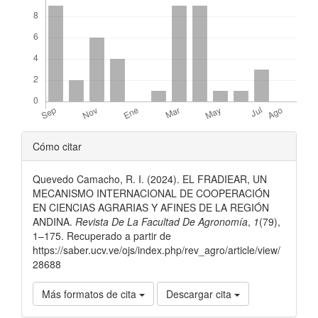
Detalles
Cómo citar
del
Quevedo Camacho, R. I. (2024). EL FRADIEAR, UN
artículo
MECANISMO INTERNACIONAL DE COOPERACIÓN
EN CIENCIAS AGRARIAS Y AFINES DE LA REGIÓN
ANDINA.
Revista De La Facultad De Agronomía
,
1
(79),
1–175. Recuperado a partir de
https://saber.ucv.ve/ojs/index.php/rev_agro/article/view/
28688
Más formatos de cita
Descargar cita