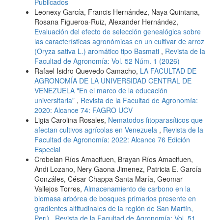
Publicados
Leonexy García, Francis Hernández, Naya Quintana,
Rosana Figueroa-Ruiz, Alexander Hernández,
Evaluación del efecto de selección genealógica sobre
las características agronómicas en un cultivar de arroz
(Oryza sativa L.) aromático tipo Basmati
,
Revista de la
Facultad de Agronomía: Vol. 52 Núm. 1 (2026)
Rafael Isidro Quevedo Camacho,
LA FACULTAD DE
AGRONOMÍA DE LA UNIVERSIDAD CENTRAL DE
VENEZUELA "En el marco de la educación
universitaria"
,
Revista de la Facultad de Agronomía:
2020: Alcance 74: FAGRO UCV
Ligia Carolina Rosales,
Nematodos fitoparasíticos que
afectan cultivos agrícolas en Venezuela
,
Revista de la
Facultad de Agronomía: 2022: Alcance 76 Edición
Especial
Crobelan Ríos Amacifuen, Brayan Ríos Amacifuen,
Andi Lozano, Nery Gaona Jimenez, Patricia E. García
Gonzáles, César Chappa Santa María, Geomar
Vallejos Torres,
Almacenamiento de carbono en la
biomasa arbórea de bosques primarios presente en
gradientes altitudinales de la región de San Martín,
Perú
,
Revista de la Facultad de Agronomía: Vol. 51