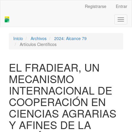
Navegación
Registrarse
Entrar
principal
Contenido
Toggl
principal
naviga
Barra
lateral
Inicio
Archivos
2024: Alcance 79
Artículos Científicos
EL FRADIEAR, UN
MECANISMO
INTERNACIONAL DE
COOPERACIÓN EN
CIENCIAS AGRARIAS
Y AFINES DE LA