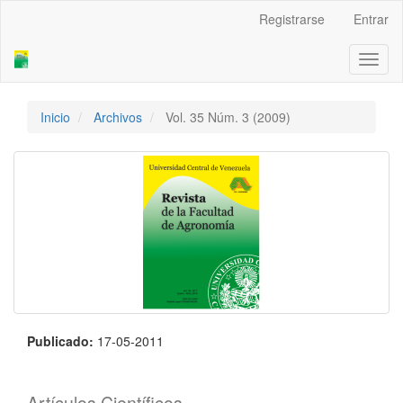
Navegación
Registrarse
Entrar
principal
Contenido
Toggl
principal
naviga
Barra
lateral
Inicio
Archivos
Vol. 35 Núm. 3 (2009)
Publicado:
17-05-2011