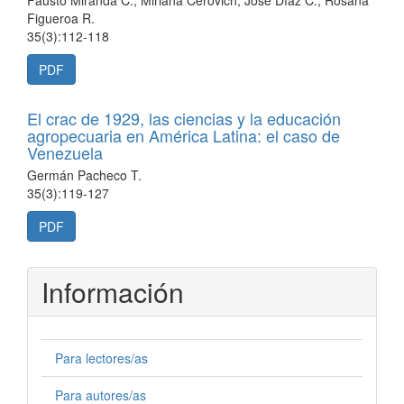
Fausto Miranda C., Miriana Cerovich, José Díaz C., Rosana
Figueroa R.
35(3):112-118
PDF
El crac de 1929, las ciencias y la educación
agropecuaria en América Latina: el caso de
Venezuela
Germán Pacheco T.
35(3):119-127
PDF
Información
Para lectores/as
Para autores/as