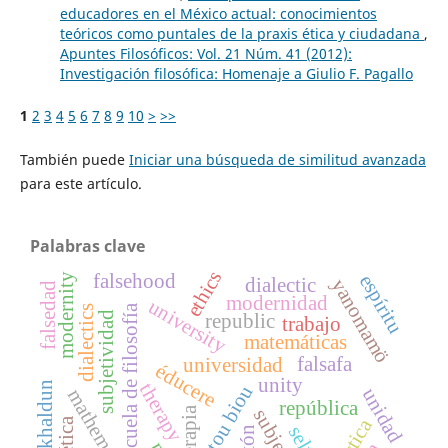
educadores en el México actual: conocimientos
teóricos como puntales de la praxis ética y ciudadana
,
Apuntes Filosóficos: Vol. 21 Núm. 41 (2012):
Investigación filosófica: Homenaje a Giulio F. Pagallo
1
2
3
4
5
6
7
8
9
10
>
>>
También puede
Iniciar una búsqueda de similitud avanzada
para este artículo.
Palabras clave
ethics
falsehood
espíritu
modernity
dialectic
yanomamö
falsedad
modernidad
university
escuela de filosofía
dialectics
subjetividad
republic
trabajo
matemáticas
falsafa
universidad
éducere
unity
ibn khaldun
therapy
techné tou biou
unidad
mathematics
república
terapia
ética
selva