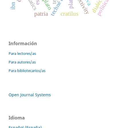
subjectivity
dialéctica
platón
plato
política
patria
cratilus
Información
Para lectores/as
Para autores/as
Para bibliotecarios/as
Open Journal Systems
Idioma
Español (España)