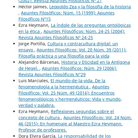
(2002): Revista Apuntes Filosóficos Nº 21
Héctor Jaimes,
Leopoldo Zea y la filosofía de la historia
,
Apuntes Filosóficos: Núm. 15 (1999): Apuntes
Filosóficos Nº15
Ezra Heymann,
La índole de las preguntas ontológicas
en la ética
,
Apuntes Filosóficos: Núm. 24-25 (2004):
Revista Apuntes Filosóficos Nº 24-25
Jorge Portilla,
Cultura y contracultura digital: un
ensayo
,
Apuntes Filosóficos: Vol. 20 Núm. 39 (2011):
Filosofía práctica o una filosofía para la vida
Alejandro Bárcenas,
Historia y Eticidad en la Antígona
de Hegel.
,
Apuntes Filosóficos: Núm. 29 (2006):
Revista Apuntes Filosóficos N°29
Luis Marciales,
El mundo-de-la-vida. De la
fenomenología a la hermenéutica
,
Apuntes
Filosóficos: Vol. 25 Núm. 49 (2016): Encuentros
fenomenológicos y hermenéuticos: Vida y mundo,
verdad y palabra.
Ezra Heymann,
Reflexiones segundas sobre el
concepto de cultura
,
Apuntes Filosóficos: Vol. 24 Núm.
46 (2015): En homenaje al Maestro Ezra Heymann.
Profesor de profesores.
Dora Elvira García,
La responsabilidad de los