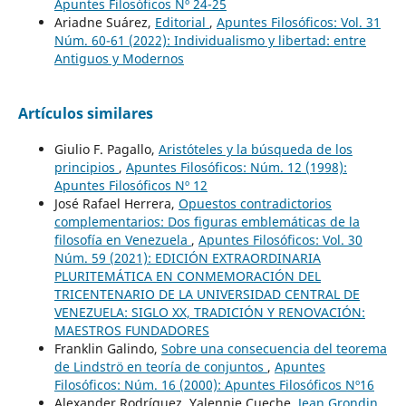
Apuntes Filosóficos Nº 24-25
Ariadne Suárez,
Editorial
,
Apuntes Filosóficos: Vol. 31
Núm. 60-61 (2022): Individualismo y libertad: entre
Antiguos y Modernos
Artículos similares
Giulio F. Pagallo,
Aristóteles y la búsqueda de los
principios
,
Apuntes Filosóficos: Núm. 12 (1998):
Apuntes Filosóficos Nº 12
José Rafael Herrera,
Opuestos contradictorios
complementarios: Dos figuras emblemáticas de la
filosofía en Venezuela
,
Apuntes Filosóficos: Vol. 30
Núm. 59 (2021): EDICIÓN EXTRAORDINARIA
PLURITEMÁTICA EN CONMEMORACIÓN DEL
TRICENTENARIO DE LA UNIVERSIDAD CENTRAL DE
VENEZUELA: SIGLO XX, TRADICIÓN Y RENOVACIÓN:
MAESTROS FUNDADORES
Franklin Galindo,
Sobre una consecuencia del teorema
de Lindströ en teoría de conjuntos
,
Apuntes
Filosóficos: Núm. 16 (2000): Apuntes Filosóficos Nº16
Alexander Rodríguez, Yalennie Cueche,
Jean Grondin