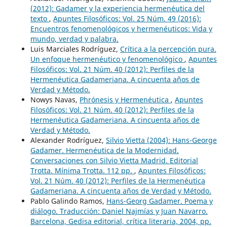
(2012): Gadamer y la experiencia hermenéutica del
texto
,
Apuntes Filosóficos: Vol. 25 Núm. 49 (2016):
Encuentros fenomenológicos y hermenéuticos: Vida y
mundo, verdad y palabra.
Luis Marciales Rodríguez,
Crítica a la percepción pura.
Un enfoque hermenéutico y fenomenológico
,
Apuntes
Filosóficos: Vol. 21 Núm. 40 (2012): Perfiles de la
Hermenéutica Gadameriana. A cincuenta años de
Verdad y Método.
Nowys Navas,
Phrónesis y Hermenéutica
,
Apuntes
Filosóficos: Vol. 21 Núm. 40 (2012): Perfiles de la
Hermenéutica Gadameriana. A cincuenta años de
Verdad y Método.
Alexander Rodríguez,
Silvio Vietta (2004): Hans-George
Gadamer. Hermenéutica de la Modernidad.
Conversaciones con Silvio Vietta Madrid. Editorial
Trotta. Mínima Trotta. 112 pp.
,
Apuntes Filosóficos:
Vol. 21 Núm. 40 (2012): Perfiles de la Hermenéutica
Gadameriana. A cincuenta años de Verdad y Método.
Pablo Galindo Ramos,
Hans-Georg Gadamer. Poema y
diálogo. Traducción: Daniel Najmías y Juan Navarro.
Barcelona, Gedisa editorial, crítica literaria, 2004, pp.