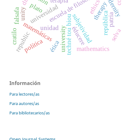
modernity
escuela de filosofía
terapia
ethics
therapy
plato
universidad
unity
falsafa
república
patria
subjetividad
techné tou biou
matemáticas
unidad
éducere
university
selva
cratilo
republic
política
ética
mathematics
Información
Para lectores/as
Para autores/as
Para bibliotecarios/as
Open Journal Systems