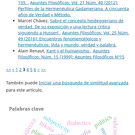
159.
,
Apuntes Filosóficos: Vol. 21 Núm. 40 (2012):
Perfiles de la Hermenéutica Gadameriana. A cincuenta
años de Verdad y Método.
Marcel Chávez,
Sobre el concepto heideggeriano de
verdad. De su exposición y una lectura crítica
siguiendo a Husserl
,
Apuntes Filosóficos: Vol. 25 Núm.
49 (2016): Encuentros fenomenológicos y
hermenéuticos: Vida y mundo, verdad y palabra.
Alain Renaut,
Kant y el humanismo
,
Apuntes
Filosóficos: Núm. 15 (1999): Apuntes Filosóficos Nº15
<<
<
1
2
3
4
5
6
>
>>
También puede
Iniciar una búsqueda de similitud avanzada
para este artículo.
Palabras clave
subjectivity
politics
dialéctica
concepto
dialectics
hikma
platón