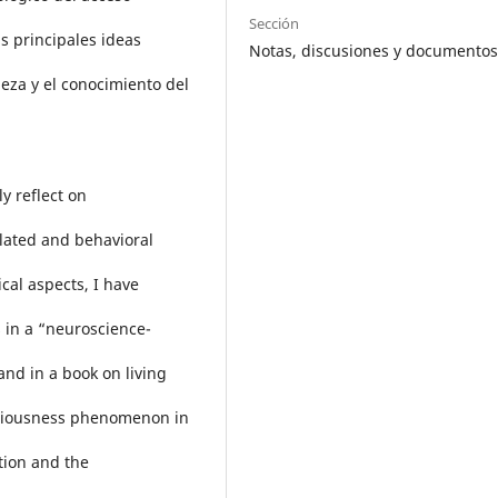
Sección
s principales ideas
Notas, discusiones y documento
eza y el conocimiento del
y reflect on
elated and behavioral
cal aspects, I have
s in a “neuroscience-
and in a book on living
nsciousness phenomenon in
tion and the