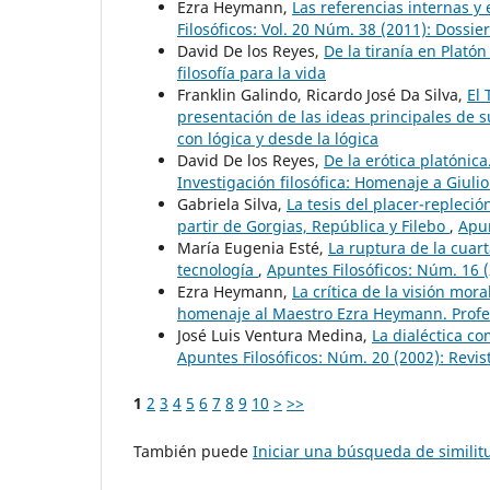
Ezra Heymann,
Las referencias internas y
Filosóficos: Vol. 20 Núm. 38 (2011): Dossier
David De los Reyes,
De la tiranía en Plató
filosofía para la vida
Franklin Galindo, Ricardo José Da Silva,
El 
presentación de las ideas principales de
con lógica y desde la lógica
David De los Reyes,
De la erótica platónic
Investigación filosófica: Homenaje a Giulio
Gabriela Silva,
La tesis del placer-repleci
partir de Gorgias, República y Filebo
,
Apun
María Eugenia Esté,
La ruptura de la cuart
tecnología
,
Apuntes Filosóficos: Núm. 16 (
Ezra Heymann,
La crítica de la visión mo
homenaje al Maestro Ezra Heymann. Profe
José Luis Ventura Medina,
La dialéctica co
Apuntes Filosóficos: Núm. 20 (2002): Revis
1
2
3
4
5
6
7
8
9
10
>
>>
También puede
Iniciar una búsqueda de simili