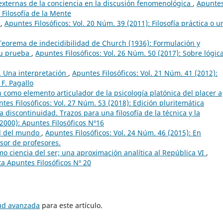
 externas de la conciencia en la discusión fenomenológica
,
Apunte
 Filosofía de la Mente
n
,
Apuntes Filosóficos: Vol. 20 Núm. 39 (2011): Filosofía práctica o u
Teorema de indecidibilidad de Church (1936): Formulación y
 su prueba
,
Apuntes Filosóficos: Vol. 26 Núm. 50 (2017): Sobre lógica
a. Una interpretación
,
Apuntes Filosóficos: Vol. 21 Núm. 41 (2012):
 F. Pagallo
ón como elemento articulador de la psicología platónica del placer a
tes Filosóficos: Vol. 27 Núm. 53 (2018): Edición pluritemática
a discontinuidad. Trazos para una filosofía de la técnica y la
2000): Apuntes Filosóficos Nº16
ral del mundo
,
Apuntes Filosóficos: Vol. 24 Núm. 46 (2015): En
sor de profesores.
mo ciencia del ser; una aproximación analítica al República VI
,
ta Apuntes Filosóficos Nº 20
tud avanzada
para este artículo.