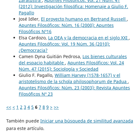
Zaratustra
,
Apuntes Filosóficos: Vol. 21 Núm. 41
(2012): Investigación filosófica: Homenaje a Giulio F.
Pagallo
José Idler,
El proyecto humano en Bertrand Russell
,
Apuntes Filosóficos: Núm. 16 (2000): Apuntes
Filosóficos Nº16
Elsa Cardozo,
La OEA y la democracia en el siglo XXI
,
Apuntes Filosóficos: Vol. 19 Núm. 36 (2010):
¿Democracia?
Camen Dyna Guitián Pedrosa,
Los bienes culturales
del espacio habitable
,
Apuntes Filosóficos: Vol. 24
Núm. 47 (2015): Sociología y Sociedad
Giulio F. Pagallo,
William Harvey (1578-1657) y el
aristotelismo de la schola philosophorum de Padua
,
Apuntes Filosóficos: Núm. 23 (2003): Revista Apuntes
Filosóficos Nº 23
<<
<
1
2
3
4
5
6
7
8
9
>
>>
También puede
Iniciar una búsqueda de similitud avanzada
para este artículo.