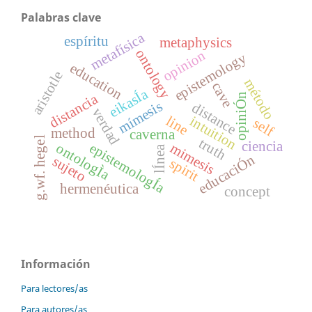
Palabras clave
metafísica
espíritu
metaphysics
ontology
opinion
epistemology
education
aristotle
método
cave
eikasÍa
distancia
opiniÓn
mímesis
distance
verdad
intuition
line
self
method
caverna
g.wf. hegel
truth
ciencia
mimesis
epistemologÍa
ontologÌa
lÍnea
educaciÓn
sujeto
spirit
hermenéutica
concept
Información
Para lectores/as
Para autores/as