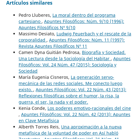
Artículos similares
Pedro Lluberes,
La moral dentro del programa
cartesiano
,
Apuntes Filosóficos: Núm. 9/10 (1996):
Apuntes Filosóficos Nº 9/10
Massimo Desiato,
Ludwig Feuerbach y el rescate de la
corporalidad
,
Apuntes Filosóficos: Núm. 11 (1997):
Revista Apuntes Filosóficos Nº 11
Camen Dyna Guitián Pedrosa,
Biografía y Sociedad.
Una Lectura desde la Sociología del Habitar
,
Apuntes
Filosóficos: Vol. 24 Núm. 47 (2015): Sociología y
Sociedad
María Eugenia Cisneros,
La generación servo-
mecánica de las redes sociales. Me conecto luego
existo.
,
Apuntes Filosóficos: Vol. 22 Núm. 43 (2013):
Reflexiones filosóficas sobre el humor, la risa, la
guerra, el ser, la nada y el poder.
Kenia Conde,
Los poderes emotivo-racionales del cine
,
Apuntes Filosóficos: Vol. 22 Núm. 42 (2013): Apuntes
en Clave Metafísica
Alberth Torres Reis,
Una aproximación a la nueva
metafísica de la voluntad de poder en Así habló