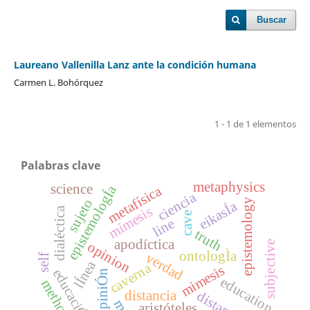
Buscar
Laureano Vallenilla Lanz ante la condición humana
Carmen L. Bohórquez
1 - 1 de 1 elementos
Palabras clave
metaphysics
science
epistemologÍa
metafísica
ciencia
sujeto
epistemology
eikasÍa
mímesis
dialéctica
cave
line
truth
apodíctica
subjective
opinion
ontologÌa
verdad
self
lÍnea
caverna
mimesis
educaciÓn
opiniÓn
education
method
distancia
distance
aristóteles