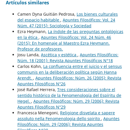
Artículos similares
Camen Dyna Guitián Pedrosa,
Los bienes culturales
del espacio habitable
,
Apuntes Filosóficos: Vol. 24
Núm. 47 (2015): Sociología y Sociedad
Ezra Heymann,
La índole de las preguntas ontológicas
en la ética
,
Apuntes Filosóficos: Vol. 24 Núm. 46
(2015): En homenaje al Maestro Ezra Heymann.
Profesor de profesores.
Josu Landa,
Ascética y estética
,
Apuntes Filosóficos:
Núm. 18 (2001): Revista Apuntes Filosóficos N°18
Carlos Kohn,
La confluencia entre el juicio y el sensus
communis en la deliberación política según Hanna
Arendt.
,
Apuntes Filosóficos: Núm. 26 (2005): Revista
Apuntes Filosóficos N°26
José Rafael Herrera,
Tres consideraciones sobre el
sentido histórico de la Fenomenología del Espíritu de
Hegel.
,
Apuntes Filosóficos: Núm. 29 (2006): Revista
Apuntes Filosóficos N°29
Francesca Menegoni,
Religione disvelata e sapere
assoluto nella Fenomenologia dello spirito
,
Apuntes
Filosóficos: Núm. 29 (2006): Revista Apuntes