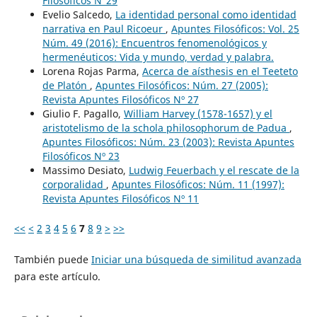
Filosóficos N°29
Evelio Salcedo,
La identidad personal como identidad
narrativa en Paul Ricoeur
,
Apuntes Filosóficos: Vol. 25
Núm. 49 (2016): Encuentros fenomenológicos y
hermenéuticos: Vida y mundo, verdad y palabra.
Lorena Rojas Parma,
Acerca de aísthesis en el Teeteto
de Platón
,
Apuntes Filosóficos: Núm. 27 (2005):
Revista Apuntes Filosóficos Nº 27
Giulio F. Pagallo,
William Harvey (1578-1657) y el
aristotelismo de la schola philosophorum de Padua
,
Apuntes Filosóficos: Núm. 23 (2003): Revista Apuntes
Filosóficos Nº 23
Massimo Desiato,
Ludwig Feuerbach y el rescate de la
corporalidad
,
Apuntes Filosóficos: Núm. 11 (1997):
Revista Apuntes Filosóficos Nº 11
<<
<
2
3
4
5
6
7
8
9
>
>>
También puede
Iniciar una búsqueda de similitud avanzada
para este artículo.