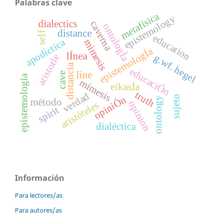
Palabras clave
metafísica
epistemology
dialectics
caverna
ontologÌa
distance
self
education
apodíctica
mimesis
epistemologÍa
lÍnea
g.wf. hegel
aristotle
distancia
educaciÓn
line
cave
epistemología
mímesis
eikasÍa
truth
verdad
sujeto
opiniÓn
ontology
método
opinion
aristóteles
spirit
dialéctica
Información
Para lectores/as
Para autores/as