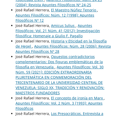
(2004): Revista Apuntes Filosóficos Nº 24-25
José Rafael Herrera,
El Maestro Núñez Tenorio
,
Apuntes Filosóficos: Núm. 12 (1998): Apuntes
Filosóficos Nº 12
José Rafael Herrera,
Amicus Iulius
,
Apuntes
Filosóficos: Vol. 21 Núm. 41 (2012): Investigación
filosófica: Homenaje a Giulio F. Pagallo
Jose Rafael Herrera,
Historia y Eticidad en la filosofía
de Hegel
,
Apuntes Filosóficos: Núm. 28 (2006): Revista
Apuntes Filosóficos Nº 28
José Rafael Herrera,
Opuestos contradictorios
complementarios: Dos figuras emblemáticas de la
filosofía en Venezuela
,
Apuntes Filosóficos: Vol. 30
Núm. 59 (2021): EDICIÓN EXTRAORDINARIA
PLURITEMÁTICA EN CONMEMORACIÓN DEL
TRICENTENARIO DE LA UNIVERSIDAD CENTRAL DE
VENEZUELA: SIGLO XX, TRADICIÓN Y RENOVACIÓN:
MAESTROS FUNDADORES
José Rafael Herrera,
El concepto de ironía en Marx
,
Apuntes Filosóficos: Vol. 2 Núm. 3 (1993): Apuntes
Filosóficos
José Rafael Herrera,
Los Presocráticos. Entrevista a