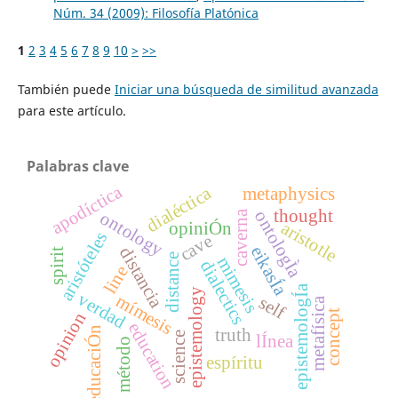
Núm. 34 (2009): Filosofía Platónica
1
2
3
4
5
6
7
8
9
10
>
>>
También puede
Iniciar una búsqueda de similitud avanzada
para este artículo.
Palabras clave
apodíctica
dialéctica
metaphysics
thought
ontologÌa
ontology
caverna
aristotle
opiniÓn
aristóteles
cave
eikasÍa
distancia
spirit
distance
mimesis
dialectics
line
epistemologÍa
epistemology
verdad
mímesis
self
metafísica
concept
opinion
education
educaciÓn
truth
science
lÍnea
método
espíritu