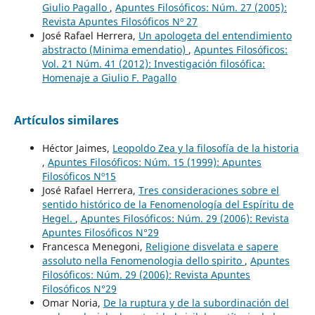
Giulio Pagallo
,
Apuntes Filosóficos: Núm. 27 (2005):
Revista Apuntes Filosóficos Nº 27
José Rafael Herrera,
Un apologeta del entendimiento
abstracto (Minima emendatio)
,
Apuntes Filosóficos:
Vol. 21 Núm. 41 (2012): Investigación filosófica:
Homenaje a Giulio F. Pagallo
Artículos similares
Héctor Jaimes,
Leopoldo Zea y la filosofía de la historia
,
Apuntes Filosóficos: Núm. 15 (1999): Apuntes
Filosóficos Nº15
José Rafael Herrera,
Tres consideraciones sobre el
sentido histórico de la Fenomenología del Espíritu de
Hegel.
,
Apuntes Filosóficos: Núm. 29 (2006): Revista
Apuntes Filosóficos N°29
Francesca Menegoni,
Religione disvelata e sapere
assoluto nella Fenomenologia dello spirito
,
Apuntes
Filosóficos: Núm. 29 (2006): Revista Apuntes
Filosóficos N°29
Omar Noria,
De la ruptura y de la subordinación del