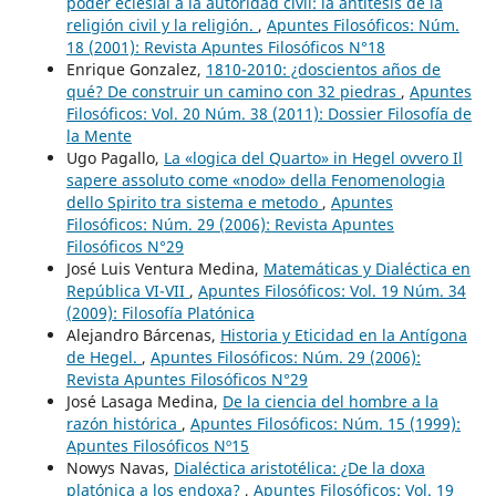
poder eclesial a la autoridad civil: la antítesis de la
religión civil y la religión.
,
Apuntes Filosóficos: Núm.
18 (2001): Revista Apuntes Filosóficos N°18
Enrique Gonzalez,
1810-2010: ¿doscientos años de
qué? De construir un camino con 32 piedras
,
Apuntes
Filosóficos: Vol. 20 Núm. 38 (2011): Dossier Filosofía de
la Mente
Ugo Pagallo,
La «logica del Quarto» in Hegel ovvero Il
sapere assoluto come «nodo» della Fenomenologia
dello Spirito tra sistema e metodo
,
Apuntes
Filosóficos: Núm. 29 (2006): Revista Apuntes
Filosóficos N°29
José Luis Ventura Medina,
Matemáticas y Dialéctica en
República VI-VII
,
Apuntes Filosóficos: Vol. 19 Núm. 34
(2009): Filosofía Platónica
Alejandro Bárcenas,
Historia y Eticidad en la Antígona
de Hegel.
,
Apuntes Filosóficos: Núm. 29 (2006):
Revista Apuntes Filosóficos N°29
José Lasaga Medina,
De la ciencia del hombre a la
razón histórica
,
Apuntes Filosóficos: Núm. 15 (1999):
Apuntes Filosóficos Nº15
Nowys Navas,
Dialéctica aristotélica: ¿De la doxa
platónica a los endoxa?
,
Apuntes Filosóficos: Vol. 19