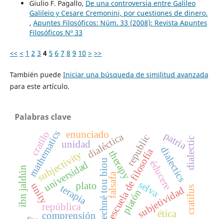
Giulio F. Pagallo,
De una controversia entre Galileo
Galileio y Cesare Cremonini, por cuestiones de dinero.
,
Apuntes Filosóficos: Núm. 33 (2008): Revista Apuntes
Filosóficos Nº 33
<<
<
1
2
3
4
5
6
7
8
9
10
>
>>
También puede
Iniciar una búsqueda de similitud avanzada
para este artículo.
Palabras clave
mathematics
cratilo
enunciado
patria
dialéctica
republic
dialectic
unidad
dialectics
escuela de filosofía
therapy
subjectivity
techné tou biou
éducere
universidad
ibn jaldún
falsafa
selva
plato
unity
terapia
cratilus
subjetividad
platón
república
ética
comprensión