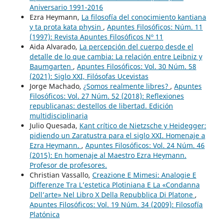
Aniversario 1991-2016
Ezra Heymann,
La filosofía del conocimiento kantiana
y ta prota kata physin
,
Apuntes Filosóficos: Núm. 11
(1997): Revista Apuntes Filosóficos Nº 11
Aida Alvarado,
La percepción del cuerpo desde el
detalle de lo que cambia: La relación entre Leibniz y
Baumgarten
,
Apuntes Filosóficos: Vol. 30 Núm. 58
(2021): Siglo XXI, Filósofas Ucevistas
Jorge Machado,
¿Somos realmente libres?
,
Apuntes
Filosóficos: Vol. 27 Núm. 52 (2018): Reflexiones
republicanas: destellos de libertad. Edición
multidisciplinaria
Julio Quesada,
Kant crítico de Nietzsche y Heidegger:
pidiendo un Zaratustra para el siglo XXI. Homenaje a
Ezra Heymann.
,
Apuntes Filosóficos: Vol. 24 Núm. 46
(2015): En homenaje al Maestro Ezra Heymann.
Profesor de profesores.
Christian Vassallo,
Creazione E Mimesi: Analogie E
Differenze Tra L’estetica Plotiniana E La «Condanna
Dell’arte» Nel Libro X Della Repubblica Di Platone
,
Apuntes Filosóficos: Vol. 19 Núm. 34 (2009): Filosofía
Platónica