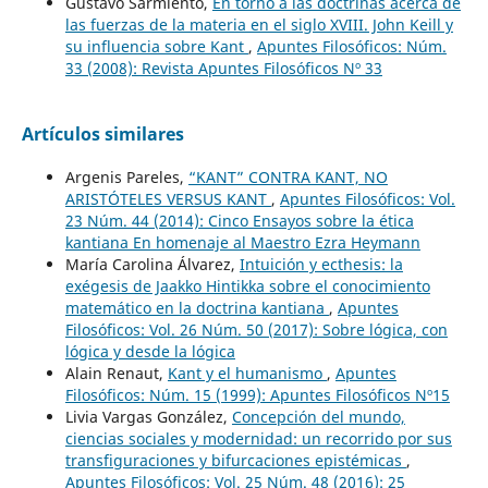
Gustavo Sarmiento,
En torno a las doctrinas acerca de
las fuerzas de la materia en el siglo XVIII. John Keill y
su influencia sobre Kant
,
Apuntes Filosóficos: Núm.
33 (2008): Revista Apuntes Filosóficos Nº 33
Artículos similares
Argenis Pareles,
“KANT” CONTRA KANT, NO
ARISTÓTELES VERSUS KANT
,
Apuntes Filosóficos: Vol.
23 Núm. 44 (2014): Cinco Ensayos sobre la ética
kantiana En homenaje al Maestro Ezra Heymann
María Carolina Álvarez,
Intuición y ecthesis: la
exégesis de Jaakko Hintikka sobre el conocimiento
matemático en la doctrina kantiana
,
Apuntes
Filosóficos: Vol. 26 Núm. 50 (2017): Sobre lógica, con
lógica y desde la lógica
Alain Renaut,
Kant y el humanismo
,
Apuntes
Filosóficos: Núm. 15 (1999): Apuntes Filosóficos Nº15
Livia Vargas González,
Concepción del mundo,
ciencias sociales y modernidad: un recorrido por sus
transfiguraciones y bifurcaciones epistémicas
,
Apuntes Filosóficos: Vol. 25 Núm. 48 (2016): 25