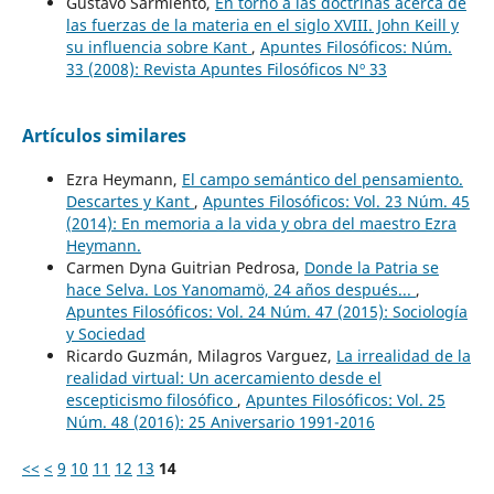
Gustavo Sarmiento,
En torno a las doctrinas acerca de
las fuerzas de la materia en el siglo XVIII. John Keill y
su influencia sobre Kant
,
Apuntes Filosóficos: Núm.
33 (2008): Revista Apuntes Filosóficos Nº 33
Artículos similares
Ezra Heymann,
El campo semántico del pensamiento.
Descartes y Kant
,
Apuntes Filosóficos: Vol. 23 Núm. 45
(2014): En memoria a la vida y obra del maestro Ezra
Heymann.
Carmen Dyna Guitrian Pedrosa,
Donde la Patria se
hace Selva. Los Yanomamö, 24 años después...
,
Apuntes Filosóficos: Vol. 24 Núm. 47 (2015): Sociología
y Sociedad
Ricardo Guzmán, Milagros Varguez,
La irrealidad de la
realidad virtual: Un acercamiento desde el
escepticismo filosófico
,
Apuntes Filosóficos: Vol. 25
Núm. 48 (2016): 25 Aniversario 1991-2016
<<
<
9
10
11
12
13
14