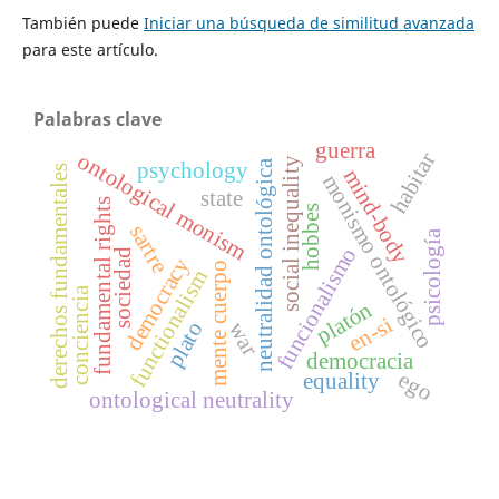
También puede
Iniciar una búsqueda de similitud avanzada
para este artículo.
Palabras clave
guerra
ontological monism
habitar
social inequality
psychology
neutralidad ontológica
derechos fundamentales
mind-body
monismo ontológico
state
fundamental rights
hobbes
sartre
psicología
funcionalismo
sociedad
democracy
mente cuerpo
functionalism
conciencia
platón
en-si
war
plato
democracia
ego
equality
ontological neutrality