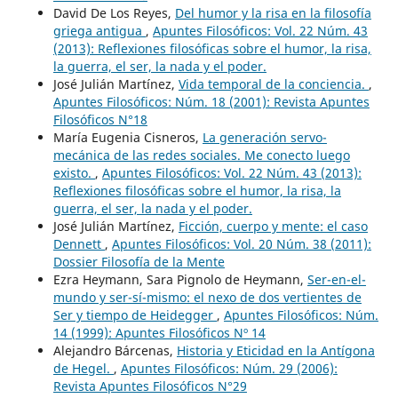
David De Los Reyes,
Del humor y la risa en la filosofía
griega antigua
,
Apuntes Filosóficos: Vol. 22 Núm. 43
(2013): Reflexiones filosóficas sobre el humor, la risa,
la guerra, el ser, la nada y el poder.
José Julián Martínez,
Vida temporal de la conciencia.
,
Apuntes Filosóficos: Núm. 18 (2001): Revista Apuntes
Filosóficos N°18
María Eugenia Cisneros,
La generación servo-
mecánica de las redes sociales. Me conecto luego
existo.
,
Apuntes Filosóficos: Vol. 22 Núm. 43 (2013):
Reflexiones filosóficas sobre el humor, la risa, la
guerra, el ser, la nada y el poder.
José Julián Martínez,
Ficción, cuerpo y mente: el caso
Dennett
,
Apuntes Filosóficos: Vol. 20 Núm. 38 (2011):
Dossier Filosofía de la Mente
Ezra Heymann, Sara Pignolo de Heymann,
Ser-en-el-
mundo y ser-sí-mismo: el nexo de dos vertientes de
Ser y tiempo de Heidegger
,
Apuntes Filosóficos: Núm.
14 (1999): Apuntes Filosóficos Nº 14
Alejandro Bárcenas,
Historia y Eticidad en la Antígona
de Hegel.
,
Apuntes Filosóficos: Núm. 29 (2006):
Revista Apuntes Filosóficos N°29