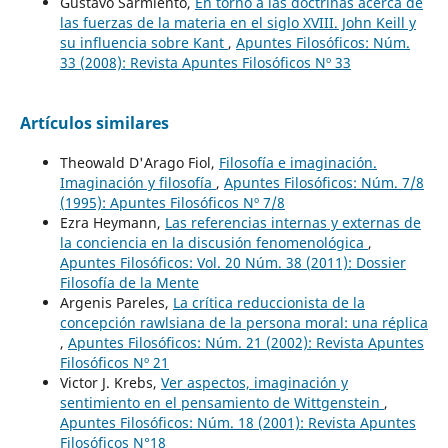
Gustavo Sarmiento,
En torno a las doctrinas acerca de
las fuerzas de la materia en el siglo XVIII. John Keill y
su influencia sobre Kant
,
Apuntes Filosóficos: Núm.
33 (2008): Revista Apuntes Filosóficos Nº 33
Artículos similares
Theowald D'Arago Fiol,
Filosofía e imaginación.
Imaginación y filosofía
,
Apuntes Filosóficos: Núm. 7/8
(1995): Apuntes Filosóficos Nº 7/8
Ezra Heymann,
Las referencias internas y externas de
la conciencia en la discusión fenomenológica
,
Apuntes Filosóficos: Vol. 20 Núm. 38 (2011): Dossier
Filosofía de la Mente
Argenis Pareles,
La crítica reduccionista de la
concepción rawlsiana de la persona moral: una réplica
,
Apuntes Filosóficos: Núm. 21 (2002): Revista Apuntes
Filosóficos Nº 21
Victor J. Krebs,
Ver aspectos, imaginación y
sentimiento en el pensamiento de Wittgenstein
,
Apuntes Filosóficos: Núm. 18 (2001): Revista Apuntes
Filosóficos N°18