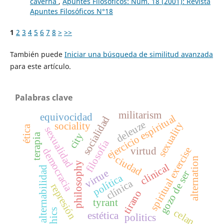
caverna
,
Apuntes Filosóficos: Núm. 18 (2001): Revista
Apuntes Filosóficos N°18
1
2
3
4
5
6
7
8
>
>>
También puede
Iniciar una búsqueda de similitud avanzada
para este artículo.
Palabras clave
militarism
equivocidad
ejercicio espiritual
socialidad
deleuze
sexuality
sociality
ética
sexualidad
city
terapia
filosofía
spiritual exercise
virtud
democracia
ciudad
alternation
philosophy
clinical
alternabilidad
virtue
gozo de ser
política
clínica
represión
tirano
tyrant
ethics
celan
estética
politics