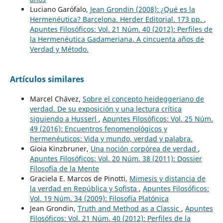
Luciano Garófalo,
Jean Grondin (2008): ¿Qué es la
Hermenéutica? Barcelona. Herder Editorial. 173 pp.
,
Apuntes Filosóficos: Vol. 21 Núm. 40 (2012): Perfiles de
la Hermenéutica Gadameriana. A cincuenta años de
Verdad y Método.
Artículos similares
Marcel Chávez,
Sobre el concepto heideggeriano de
verdad. De su exposición y una lectura crítica
siguiendo a Husserl
,
Apuntes Filosóficos: Vol. 25 Núm.
49 (2016): Encuentros fenomenológicos y
hermenéuticos: Vida y mundo, verdad y palabra.
Gioia Kinzbruner,
Una noción corpórea de verdad
,
Apuntes Filosóficos: Vol. 20 Núm. 38 (2011): Dossier
Filosofía de la Mente
Graciela E. Marcos de Pinotti,
Mimesis y distancia de
la verdad en República y Sofista
,
Apuntes Filosóficos:
Vol. 19 Núm. 34 (2009): Filosofía Platónica
Jean Grondin,
Truth and Method as a Classic
,
Apuntes
Filosóficos: Vol. 21 Núm. 40 (2012): Perfiles de la