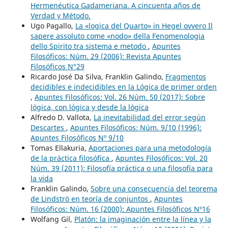
Hermenéutica Gadameriana. A cincuenta años de
Verdad y Método.
Ugo Pagallo,
La «logica del Quarto» in Hegel ovvero Il
sapere assoluto come «nodo» della Fenomenologia
dello Spirito tra sistema e metodo
,
Apuntes
Filosóficos: Núm. 29 (2006): Revista Apuntes
Filosóficos N°29
Ricardo José Da Silva, Franklin Galindo,
Fragmentos
decidibles e indecidibles en la Lógica de primer orden
,
Apuntes Filosóficos: Vol. 26 Núm. 50 (2017): Sobre
lógica, con lógica y desde la lógica
Alfredo D. Vallota,
La inevitabilidad del error según
Descartes
,
Apuntes Filosóficos: Núm. 9/10 (1996):
Apuntes Filosóficos Nº 9/10
Tomas Ellakuria,
Aportaciones para una metodología
de la práctica filosófica
,
Apuntes Filosóficos: Vol. 20
Núm. 39 (2011): Filosofía práctica o una filosofía para
la vida
Franklin Galindo,
Sobre una consecuencia del teorema
de Lindströ en teoría de conjuntos
,
Apuntes
Filosóficos: Núm. 16 (2000): Apuntes Filosóficos Nº16
Wolfang Gil,
Platón: la imaginación entre la línea y la