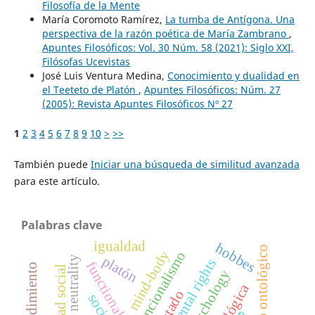
Filosofía de la Mente
María Coromoto Ramírez,
La tumba de Antígona. Una
perspectiva de la razón poética de María Zambrano
,
Apuntes Filosóficos: Vol. 30 Núm. 58 (2021): Siglo XXI,
Filósofas Ucevistas
José Luis Ventura Medina,
Conocimiento y dualidad en
el Teeteto de Platón
,
Apuntes Filosóficos: Núm. 27
(2005): Revista Apuntes Filosóficos Nº 27
1
2
3
4
5
6
7
8
9
10
>
>>
También puede
Iniciar una búsqueda de similitud avanzada
para este artículo.
Palabras clave
igualdad
hobbes
monismo ontológico
mind-body
funcionalismo
platón
fundamental rights
functionalism
entendimiento
psychology
estado