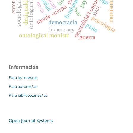
ontological neutrality
desigualdad social
neutralidad ontológica
sociedad
ego
sociología
en-si
mente cuerpo
state
war
psicología
democracia
plato
democracy
ontological monism
guerra
Información
Para lectores/as
Para autores/as
Para bibliotecarios/as
Open Journal Systems