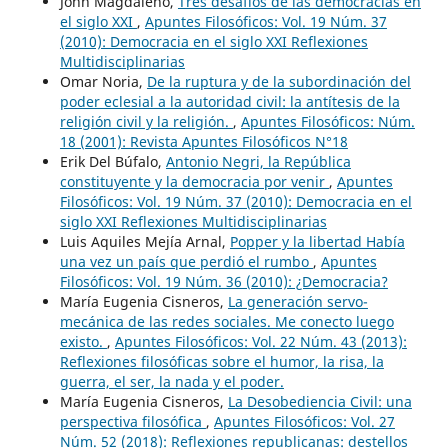
John Magdaleno,
Tres desafíos de las democracias en
el siglo XXI
,
Apuntes Filosóficos: Vol. 19 Núm. 37
(2010): Democracia en el siglo XXI Reflexiones
Multidisciplinarias
Omar Noria,
De la ruptura y de la subordinación del
poder eclesial a la autoridad civil: la antítesis de la
religión civil y la religión.
,
Apuntes Filosóficos: Núm.
18 (2001): Revista Apuntes Filosóficos N°18
Erik Del Búfalo,
Antonio Negri, la República
constituyente y la democracia por venir
,
Apuntes
Filosóficos: Vol. 19 Núm. 37 (2010): Democracia en el
siglo XXI Reflexiones Multidisciplinarias
Luis Aquiles Mejía Arnal,
Popper y la libertad Había
una vez un país que perdió el rumbo
,
Apuntes
Filosóficos: Vol. 19 Núm. 36 (2010): ¿Democracia?
María Eugenia Cisneros,
La generación servo-
mecánica de las redes sociales. Me conecto luego
existo.
,
Apuntes Filosóficos: Vol. 22 Núm. 43 (2013):
Reflexiones filosóficas sobre el humor, la risa, la
guerra, el ser, la nada y el poder.
María Eugenia Cisneros,
La Desobediencia Civil: una
perspectiva filosófica
,
Apuntes Filosóficos: Vol. 27
Núm. 52 (2018): Reflexiones republicanas: destellos