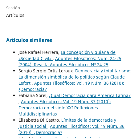
Sección
Artículos
Artículos similares
José Rafael Herrera,
La concepción viquiana de
«Sociedad Civil»
,
Apuntes Filosóficos: Núm. 24-25
(2004): Revista Apuntes Filosóficos Nº 24-25
Sergio Sergio Ortiz Leroux,
Democracia y totalitarismo:
La dimensión simbólica de lo político según Claude
Lefort
,
Apuntes Filosóficos: Vol. 19 Núm. 36 (2010):
¿Democracia?
Fabiana Sorel,
¿Cuál Democracia para América Latina?
,
Apuntes Filosóficos: Vol. 19 Núm. 37 (2010):
Democracia en el siglo XXI Reflexiones
Multidisciplinarias
Elisabetta Di Castro,
Límites de la democracia y
justicia social
,
Apuntes Filosóficos: Vol. 19 Núm. 36
(2010): ¿Democracia?