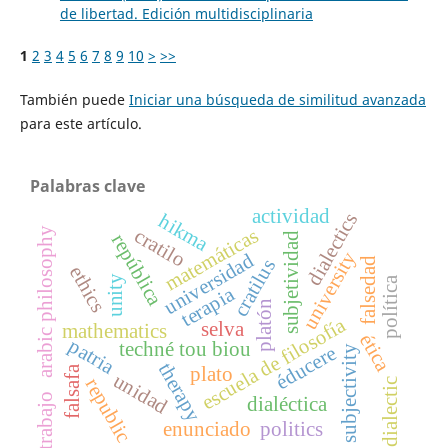
de libertad. Edición multidisciplinaria
1
2
3
4
5
6
7
8
9
10
>
>>
También puede
Iniciar una búsqueda de similitud avanzada
para este artículo.
Palabras clave
actividad
dialectics
hikma
matemáticas
cratilo
arabic philosophy
subjetividad
república
university
universidad
falsedad
cratilus
ethics
unity
política
terapia
platón
escuela de filosofía
selva
mathematics
ética
patria
techné tou biou
éducere
subjectivity
therapy
falsafa
plato
unidad
republic
dialectic
trabajo
dialéctica
enunciado
politics