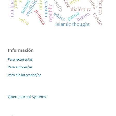
subjetividad
ibn khaldun
éducere
concepto
university
república
republic
dialéctica
política
patria
hikma
ethics
cratilo
selva
islamic thought
Información
Para lectores/as
Para autores/as
Para bibliotecarios/as
Open Journal Systems