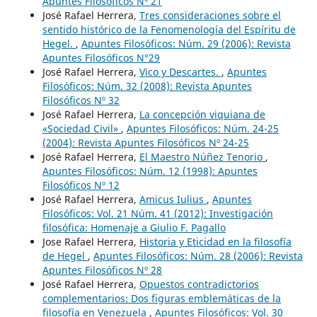
Apuntes Filosóficos Nº 21
José Rafael Herrera,
Tres consideraciones sobre el
sentido histórico de la Fenomenología del Espíritu de
Hegel.
,
Apuntes Filosóficos: Núm. 29 (2006): Revista
Apuntes Filosóficos N°29
José Rafael Herrera,
Vico y Descartes.
,
Apuntes
Filosóficos: Núm. 32 (2008): Revista Apuntes
Filosóficos Nº 32
José Rafael Herrera,
La concepción viquiana de
«Sociedad Civil»
,
Apuntes Filosóficos: Núm. 24-25
(2004): Revista Apuntes Filosóficos Nº 24-25
José Rafael Herrera,
El Maestro Núñez Tenorio
,
Apuntes Filosóficos: Núm. 12 (1998): Apuntes
Filosóficos Nº 12
José Rafael Herrera,
Amicus Iulius
,
Apuntes
Filosóficos: Vol. 21 Núm. 41 (2012): Investigación
filosófica: Homenaje a Giulio F. Pagallo
Jose Rafael Herrera,
Historia y Eticidad en la filosofía
de Hegel
,
Apuntes Filosóficos: Núm. 28 (2006): Revista
Apuntes Filosóficos Nº 28
José Rafael Herrera,
Opuestos contradictorios
complementarios: Dos figuras emblemáticas de la
filosofía en Venezuela
,
Apuntes Filosóficos: Vol. 30