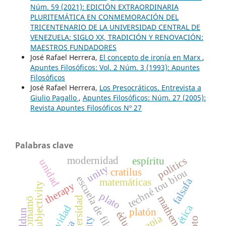
Núm. 59 (2021): EDICIÓN EXTRAORDINARIA
PLURITEMÁTICA EN CONMEMORACIÓN DEL
TRICENTENARIO DE LA UNIVERSIDAD CENTRAL DE
VENEZUELA: SIGLO XX, TRADICIÓN Y RENOVACIÓN:
MAESTROS FUNDADORES
José Rafael Herrera,
El concepto de ironía en Marx
,
Apuntes Filosóficos: Vol. 2 Núm. 3 (1993): Apuntes
Filosóficos
José Rafael Herrera,
Los Presocráticos. Entrevista a
Giulio Pagallo
,
Apuntes Filosóficos: Núm. 27 (2005):
Revista Apuntes Filosóficos Nº 27
Palabras clave
modernidad
politics
espíritu
unidad
unity
cratilus
techné tou biou
escuela de filosofía
falsafa
matemáticas
therapy
subjectivity
plato
mathematics
universidad
yanomamö
ética
platón
terapia