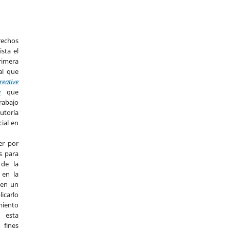
rechos
ista el
imera
al que
reative
e
que
rabajo
utoría
cial en
er por
s para
 de la
 en la
 en un
licarlo
miento
n esta
fines