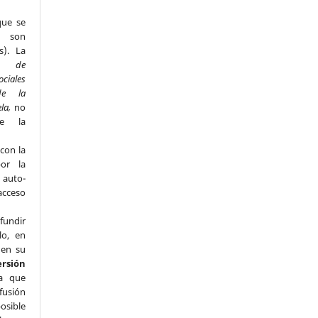
que se
s son
s). La
to de
ociales
de la
ela,
no
de la
con la
por la
e auto-
acceso
fundir
lo, en
 en su
ersión
a que
fusión
osible