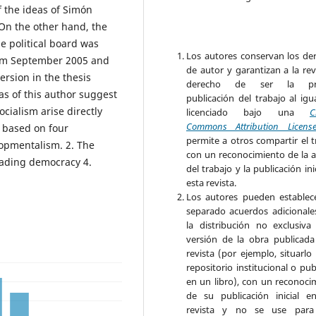
f the ideas of Simón
On the other hand, the
he political board was
Los autores conservan los de
rom September 2005 and
de autor y garantizan a la rev
ersion in the thesis
derecho de ser la pr
as of this author suggest
publicación del trabajo al igu
ocialism arise directly
licenciado bajo una
C
Commons Attribution Licens
 based on four
permite a otros compartir el t
opmentalism. 2. The
con un reconocimiento de la a
eading democracy 4.
del trabajo y la publicación ini
esta revista.
Los autores pueden establec
separado acuerdos adicionale
la distribución no exclusiva
versión de la obra publicada
revista (por ejemplo, situarlo
repositorio institucional o pub
en un libro), con un reconoci
de su publicación inicial e
revista y no se use para 