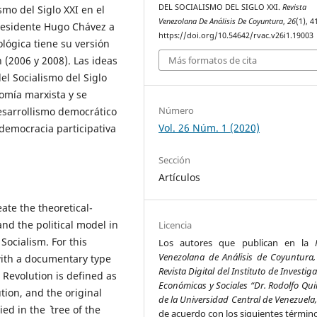
DEL SOCIALISMO DEL SIGLO XXI.
Revista
smo del Siglo XXI en el
Venezolana De Análisis De Coyuntura
,
26
(1), 4
presidente Hugo Chávez a
https://doi.org/10.54642/rvac.v26i1.19003
lógica tiene su versión
 (2006 y 2008). Las ideas
Más formatos de cita
el Socialismo del Siglo
nomía marxista y se
Número
esarrollismo democrático
Vol. 26 Núm. 1 (2020)
 democracia participativa
Sección
Artículos
ate the theoretical-
and the political model in
Licencia
Socialism. For this
Los autores que publican en la
Venezolana de Análisis de Coyuntura,
with a documentary type
Revista Digital del Instituto de Investig
 Revolution is defined as
Económicas y Sociales “Dr. Rodolfo Qui
ution, and the original
de la Universidad Central de Venezuela
d in the `` tree of the
de acuerdo con los siguientes términ