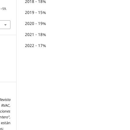
2018 - 18%
1–59.
2019 - 15%
2020 - 19%
2021 - 18%
2022 - 17%
Revista
 RVAC,
aciones
ntero”,
,
están
os: