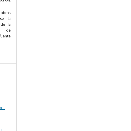
lcance
.
s obras
se la
 de la
ás de
uente
úm.
al
,