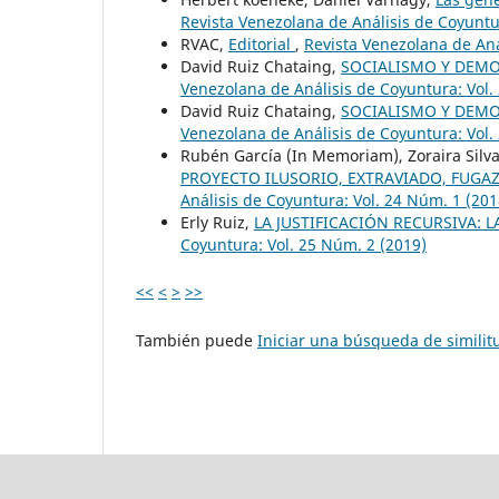
Revista Venezolana de Análisis de Coyuntu
RVAC,
Editorial
,
Revista Venezolana de Aná
David Ruiz Chataing,
SOCIALISMO Y DEMO
Venezolana de Análisis de Coyuntura: Vol.
David Ruiz Chataing,
SOCIALISMO Y DEMO
Venezolana de Análisis de Coyuntura: Vol.
Rubén García (In Memoriam), Zoraira Silv
PROYECTO ILUSORIO, EXTRAVIADO, FUGAZ
Análisis de Coyuntura: Vol. 24 Núm. 1 (201
Erly Ruiz,
LA JUSTIFICACIÓN RECURSIVA: 
Coyuntura: Vol. 25 Núm. 2 (2019)
<<
<
>
>>
También puede
Iniciar una búsqueda de simili