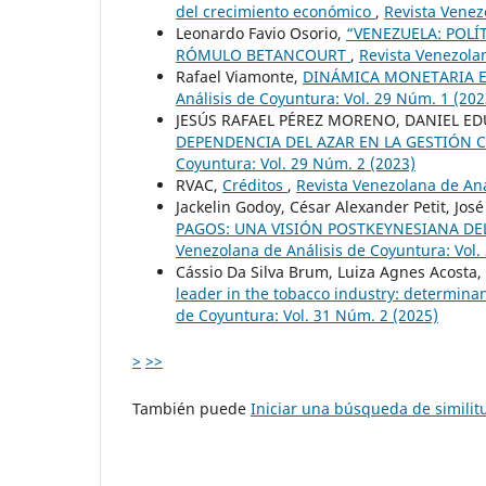
del crecimiento económico
,
Revista Venez
Leonardo Favio Osorio,
“VENEZUELA: POLÍT
RÓMULO BETANCOURT
,
Revista Venezolan
Rafael Viamonte,
DINÁMICA MONETARIA E
Análisis de Coyuntura: Vol. 29 Núm. 1 (202
JESÚS RAFAEL PÉREZ MORENO, DANIEL 
DEPENDENCIA DEL AZAR EN LA GESTIÓN
Coyuntura: Vol. 29 Núm. 2 (2023)
RVAC,
Créditos
,
Revista Venezolana de Aná
Jackelin Godoy, César Alexander Petit, Jos
PAGOS: UNA VISIÓN POSTKEYNESIANA D
Venezolana de Análisis de Coyuntura: Vol.
Cássio Da Silva Brum, Luiza Agnes Acosta,
leader in the tobacco industry: determina
de Coyuntura: Vol. 31 Núm. 2 (2025)
>
>>
También puede
Iniciar una búsqueda de simili