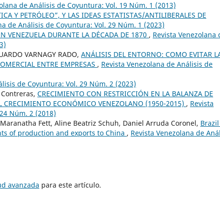
olana de Análisis de Coyuntura: Vol. 19 Núm. 1 (2013)
ICA Y PETRÓLEO”, Y LAS IDEAS ESTATISTAS/ANTILIBERALES DE
a de Análisis de Coyuntura: Vol. 29 Núm. 1 (2023)
N VENEZUELA DURANTE LA DÉCADA DE 1870
,
Revista Venezolana 
3)
EDUARDO VARNAGY RADO,
ANÁLISIS DEL ENTORNO: COMO EVITAR L
 COMERCIAL ENTRE EMPRESAS
,
Revista Venezolana de Análisis de
lisis de Coyuntura: Vol. 29 Núm. 2 (2023)
é Contreras,
CRECIMIENTO CON RESTRICCIÓN EN LA BALANZA DE
EL CRECIMIENTO ECONÓMICO VENEZOLANO (1950-2015)
,
Revista
 24 Núm. 2 (2018)
 Maranatha Fett, Aline Beatriz Schuh, Daniel Arruda Coronel,
Brazil
nts of production and exports to China
,
Revista Venezolana de Anál
tud avanzada
para este artículo.