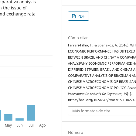
mparativa anaiysis
 the issue of
and exchange rata
PDF
Cómo citar
Ferrari-Filho, F., & Spanakos, A. (2016). WH
ECONOMIC PERFORMANCE HAS DIFFERED
BETWEEN BRAZIL AND CHINA? A COMPARA
ANALYSWHY ECONOMIC PERFORMANCE H
DIFFERED BETWEEN BRAZIL AND CHINA? A
COMPARATIVE ANALYSIS OF BRAZILIAN A
CHINESE MACROECONOMIS OF BRAZILIAN
CHINESE MACROECONOMIC POLICY.
Revis
Venezolana De Análisis De Coyuntura
,
15
(1).
https://doi.org/10.54642/rvac.v15i1.10274
Más formatos de cita
Número