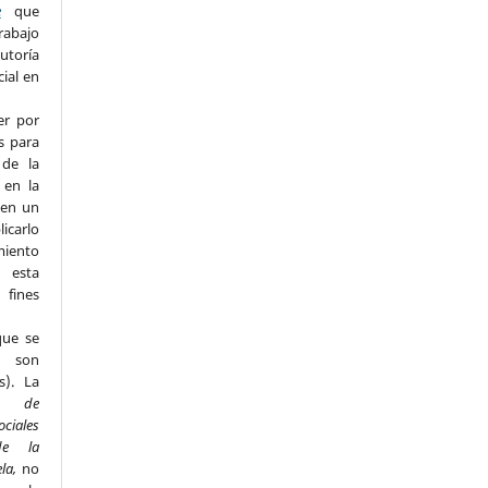
e
que
rabajo
utoría
cial en
er por
s para
 de la
 en la
 en un
licarlo
miento
n esta
fines
que se
s son
s). La
to de
ociales
de la
ela,
no