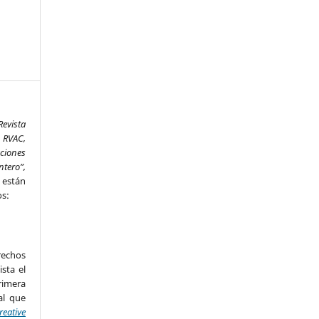
Revista
 RVAC,
aciones
ntero”,
,
están
os:
rechos
ista el
imera
al que
reative