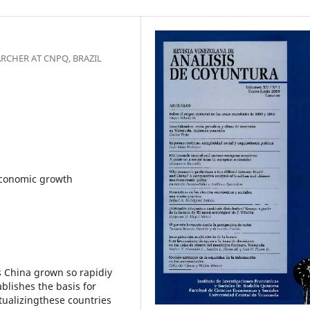
EARCHER AT CNPQ, BRAZIL
 economic growth
s China grown so rapidiy
ablishes the basis for
ualizingthese countries