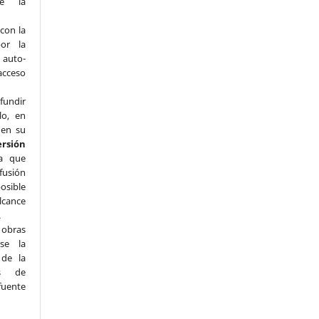
de la
con la
por la
e auto-
acceso
fundir
lo, en
 en su
ersión
a que
fusión
osible
lcance
.
s obras
se la
 de la
ás de
uente