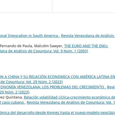
onal Integration in South America
,
Revista Venezolana de Análisis
iz Fernando de Paula, Malcolm Sawyer,
THE EURO AND THE EMU:
lana de Análisis de Coyuntura: Vol. 9 Núm. 1 (2003)
N A CHINA Y SU RELACIÓN ECONOMICA CON AMÉRICA LATINA EN
 de Coyuntura: Vol. 29 Núm. 2 (2023)
CONOMÍA VENEZOLANA: LOS PROBLEMAS DEL CRECIMIENTO
,
Revi
 29 Núm. 2 (2023)
évez Quintana,
Relación volatilidad cíclica-crecimiento económico d
 el caso cubano
,
Revista Venezolana de Análisis de Coyuntura: Vol. 
nómica del desarrollo desde Keynes hasta el nuevo modelo neoclási