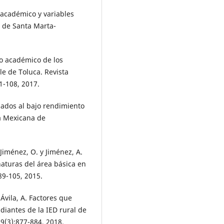
o académico y variables
s de Santa Marta-
to académico de los
le de Toluca. Revista
1-108, 2017.
ciados al bajo rendimiento
ta Mexicana de
 Jiménez, O. y Jiménez, A.
aturas del área básica en
89-105, 2015.
y Ávila, A. Factores que
diantes de la IED rural de
 9(3):877-884, 2018.