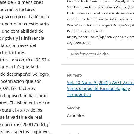
Carolina Nieto Sánchez, Yenni Magaly Mo
base de 3 dimensiones
Sánchez, … Antonio José Bravo Valero. (202
cadémico: factores
Factores asociados al rendimiento académ
 psicológicos. La técnica
estudiantes de enfermería.
AVFT – Archivos
strumento un cuestionario
Venezolanos De Farmacología Y Terapéutica
,
4
n una confiabilidad de
Recuperado a partir de
https://saber.ucv.ve/ojs/index.php/rev_aav
iptiva y la inferencial
cle/view/26188
atos, a través del
 los factores
Más formatos de cita
to, se encontró el 92,57%
y que la búsqueda de
o de desempeño. Se logró
Número
concentración que son
Vol. 40 Núm. 9 (2021): AVFT Archi
Venezolanos de Farmacología y
6,5%. Los factores
Terapéutica
o el apoyo familiar como
ntes. El aislamiento de un
Sección
 para el 48,7% de los
Artículos
ue la variable de real
on un r de 0,938175561 y
 los aspectos cognitivos,