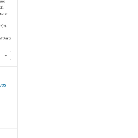
reno
3).
ico en
0
(9).
ft/arti
vos