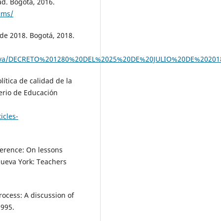
ad. Bogotá, 2016.
cms/
de 2018. Bogotá, 2018.
rmativa/DECRETO%201280%20DEL%2025%20DE%20JULIO%20DE%20201
lítica de calidad de la
erio de Educación
icles-
fference: On lessons
Nueva York: Teachers
rocess: A discussion of
1995.