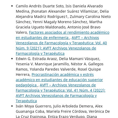
Camilo Andrés Duarte Soto, Isis Daniela Alvarado
Medina, Jhonatan Alexander Suárez Villamizar, Delia
Alejandra Madriz Rodríguez1, Zulmary Carolina Nieto
Sánchez, Yenni Magaly Moreno Sánchez, Martha
Graciela Ugueto Maldonado, Antonio José Bravo
Valero,
Factores asociados al rendimiento académico
en estudiantes de enfermería
,
AVFT – Archivos
Venezolanos de Farmacología y Terapéutica: Vol. 40
Núm. 9 (2021): AVFT Archivos Venezolanos de
Farmacología y Terapéutica
Edwin G. Estrada Araoz, Delia Mamani Vásquez,
Yesenia V. Manrique Jaramillo, Néstor A. Gallegos
Ramos, Yolanda Paredes Valverde, Rosel Quispe
Herrera,
Procrastinación académica y estrés
académico en estudiantes de educación superior
pedagógica
,
AVFT – Archivos Venezolanos de
Farmacología y Terapéutica: Vol. 41 Núm. 4 (2022):
AVFT Archivos Venezolanos de Farmacología y
Terapéutica
Iván Moya Guerrero, Julio Arboleda Demera, Alex
Guananga Coba, Mariela Freire Córdova, Verónica De
La Cruz Espinosa, Entza Erazo Verdugo, Diana