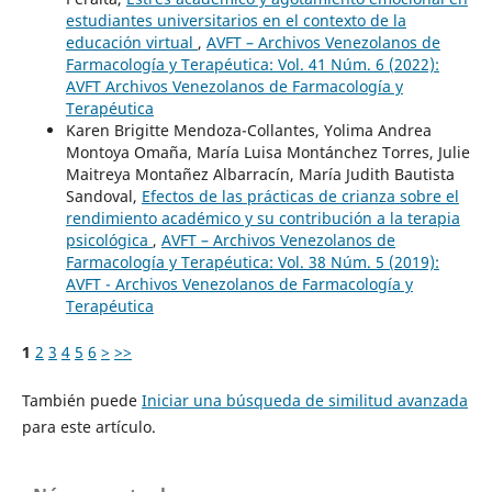
estudiantes universitarios en el contexto de la
educación virtual
,
AVFT – Archivos Venezolanos de
Farmacología y Terapéutica: Vol. 41 Núm. 6 (2022):
AVFT Archivos Venezolanos de Farmacología y
Terapéutica
Karen Brigitte Mendoza-Collantes, Yolima Andrea
Montoya Omaña, María Luisa Montánchez Torres, Julie
Maitreya Montañez Albarracín, María Judith Bautista
Sandoval,
Efectos de las prácticas de crianza sobre el
rendimiento académico y su contribución a la terapia
psicológica
,
AVFT – Archivos Venezolanos de
Farmacología y Terapéutica: Vol. 38 Núm. 5 (2019):
AVFT - Archivos Venezolanos de Farmacología y
Terapéutica
1
2
3
4
5
6
>
>>
También puede
Iniciar una búsqueda de similitud avanzada
para este artículo.