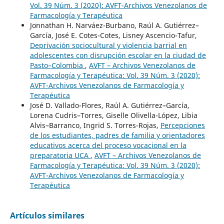
Vol. 39 Núm. 3 (2020): AVFT-Archivos Venezolanos de
Farmacología y Terapéutica
Jonnathan H. Narváez-Burbano, Raúl A. Gutiérrez–
García, José E. Cotes-Cotes, Lisney Ascencio-Tafur,
Deprivación sociocultural y violencia barrial en
adolescentes con disrupción escolar en la ciudad de
Pasto–Colombia
,
AVFT – Archivos Venezolanos de
Farmacología y Terapéutica: Vol. 39 Núm. 3 (2020):
AVFT-Archivos Venezolanos de Farmacología y
Terapéutica
José D. Vallado-Flores, Raúl A. Gutiérrez–García,
Lorena Cudris–Torres, Giselle Olivella-López, Libia
Alvis–Barranco, Ingrid S. Torres-Rojas,
Percepciones
de los estudiantes, padres de familia y orientadores
educativos acerca del proceso vocacional en la
preparatoria UCA
,
AVFT – Archivos Venezolanos de
Farmacología y Terapéutica: Vol. 39 Núm. 3 (2020):
AVFT-Archivos Venezolanos de Farmacología y
Terapéutica
Artículos similares