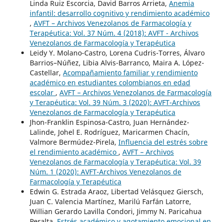
Linda Ruiz Escorcia, David Barros Arrieta,
Anemia
infantil: desarrollo cognitivo y rendimiento académico
,
AVFT – Archivos Venezolanos de Farmacología y
Terapéutica: Vol. 37 Núm. 4 (2018): AVFT - Archivos
Venezolanos de Farmacología y Terapéutica
Leidy Y. Molano-Castro, Lorena Cudris-Torres, Álvaro
Barrios–Núñez, Libia Alvis-Barranco, Maira A. López-
Castellar,
Acompañamiento familiar y rendimiento
académico en estudiantes colombianos en edad
escolar
,
AVFT – Archivos Venezolanos de Farmacología
y Terapéutica: Vol. 39 Núm. 3 (2020): AVFT-Archivos
Venezolanos de Farmacología y Terapéutica
Jhon-Franklin Espinosa-Castro, Juan Hernández-
Lalinde, Johel E. Rodríguez, Maricarmen Chacín,
Valmore Bermúdez-Pirela,
Influencia del estrés sobre
el rendimiento académico
,
AVFT – Archivos
Venezolanos de Farmacología y Terapéutica: Vol. 39
Núm. 1 (2020): AVFT-Archivos Venezolanos de
Farmacología y Terapéutica
Edwin G. Estrada Araoz, Libertad Velásquez Giersch,
Juan C. Valencia Martínez, Marilú Farfán Latorre,
Willian Gerardo Lavilla Condori, Jimmy N. Paricahua
Peralta,
Estrés académico y agotamiento emocional en