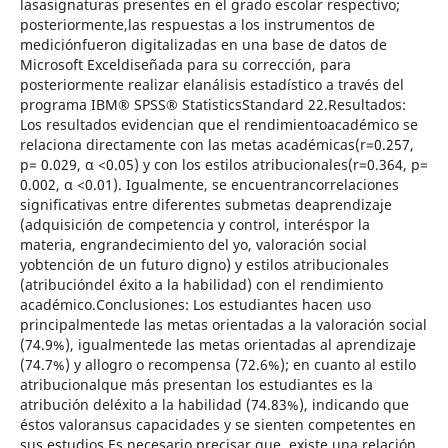
lasasignaturas presentes en el grado escolar respectivo;
posteriormente,las respuestas a los instrumentos de
mediciónfueron digitalizadas en una base de datos de
Microsoft Exceldiseñada para su corrección, para
posteriormente realizar elanálisis estadístico a través del
programa IBM® SPSS® StatisticsStandard 22.Resultados:
Los resultados evidencian que el rendimientoacadémico se
relaciona directamente con las metas académicas(r=0.257,
p= 0.029, α <0.05) y con los estilos atribucionales(r=0.364, p=
0.002, α <0.01). Igualmente, se encuentrancorrelaciones
significativas entre diferentes submetas deaprendizaje
(adquisición de competencia y control, interéspor la
materia, engrandecimiento del yo, valoración social
yobtención de un futuro digno) y estilos atribucionales
(atribucióndel éxito a la habilidad) con el rendimiento
académico.Conclusiones: Los estudiantes hacen uso
principalmentede las metas orientadas a la valoración social
(74.9%), igualmentede las metas orientadas al aprendizaje
(74.7%) y allogro o recompensa (72.6%); en cuanto al estilo
atribucionalque más presentan los estudiantes es la
atribución deléxito a la habilidad (74.83%), indicando que
éstos valoransus capacidades y se sienten competentes en
sus estudios.Es necesario precisar que, existe una relación