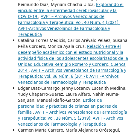
Reimundo Díaz, Myriam Chacha Ulloa,
Explorando el
vínculo entre la enfermedad cerebrovascular y la
COVID-19
,
AVFT – Archivos Venezolanos de
Farmacología y Terapéutica: Vol. 40 Núm. 4 (2021):
AVFT-Archivos Venezolanos de Farmacología y
Terapéutica
Catalina Torres Medicis, Carlos Arévalo Peláez, Susana
Peña Cordero, Mónica Ayala Cruz,
Relación entre el
desempeño académico con el estado nutricional y la
actividad física de los adolescentes escolarizados de la
Unidad Educativa Remigio Romero y Cordero, Cuenca
2014
,
AVFT – Archivos Venezolanos de Farmacología y
Terapéutica: Vol. 36 Núm. 6 (2017): AVFT -Archivos
Venezolanos de Farmacología y Terapéutica
Edgar Díaz-Camargo, Jenny Lozanov Lucenith Medina,
Yudy Chaparro-Suarez, Laura Alfaro, Nahin Numa-
Sanjuan, Manuel Riaño-Garzón,
Estilos de
personalidad y prácticas de crianza en padres de
familia
,
AVFT – Archivos Venezolanos de Farmacología
y Terapéutica: Vol. 38 Núm. 5 (2019): AVFT - Archivos
Venezolanos de Farmacología y Terapéutica
Carmen María Carrero, María Alejandra Oróstegui,