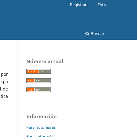
Registrarse
Entrar
Buscar
Número actual
 por
ogía
l de
tica
Información
Para lectores/as
Para autores/as