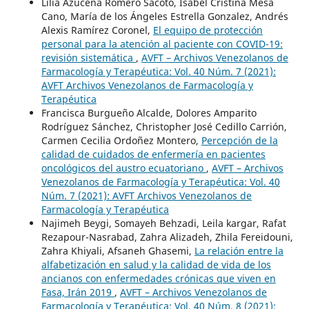
Lilia Azucena Romero Sacoto, Isabel Cristina Mesa
Cano, María de los Ángeles Estrella Gonzalez, Andrés
Alexis Ramírez Coronel,
El equipo de protección
personal para la atención al paciente con COVID-19:
revisión sistemática
,
AVFT – Archivos Venezolanos de
Farmacología y Terapéutica: Vol. 40 Núm. 7 (2021):
AVFT Archivos Venezolanos de Farmacología y
Terapéutica
Francisca Burgueño Alcalde, Dolores Amparito
Rodríguez Sánchez, Christopher José Cedillo Carrión,
Carmen Cecilia Ordoñez Montero,
Percepción de la
calidad de cuidados de enfermería en pacientes
oncológicos del austro ecuatoriano
,
AVFT – Archivos
Venezolanos de Farmacología y Terapéutica: Vol. 40
Núm. 7 (2021): AVFT Archivos Venezolanos de
Farmacología y Terapéutica
Najimeh Beygi, Somayeh Behzadi, Leila kargar, Rafat
Rezapour-Nasrabad, Zahra Alizadeh, Zhila Fereidouni,
Zahra Khiyali, Afsaneh Ghasemi,
La relación entre la
alfabetización en salud y la calidad de vida de los
ancianos con enfermedades crónicas que viven en
Fasa, Irán 2019
,
AVFT – Archivos Venezolanos de
Farmacología y Terapéutica: Vol. 40 Núm. 8 (2021):