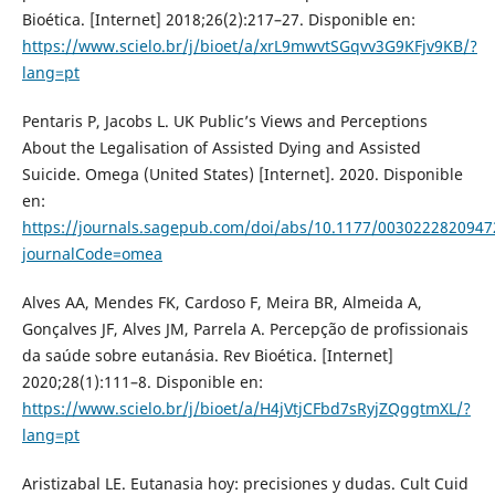
Bioética. [Internet] 2018;26(2):217–27. Disponible en:
https://www.scielo.br/j/bioet/a/xrL9mwvtSGqvv3G9KFjv9KB/?
lang=pt
Pentaris P, Jacobs L. UK Public’s Views and Perceptions
About the Legalisation of Assisted Dying and Assisted
Suicide. Omega (United States) [Internet]. 2020. Disponible
en:
https://journals.sagepub.com/doi/abs/10.1177/0030222820947
journalCode=omea
Alves AA, Mendes FK, Cardoso F, Meira BR, Almeida A,
Gonçalves JF, Alves JM, Parrela A. Percepção de profissionais
da saúde sobre eutanásia. Rev Bioética. [Internet]
2020;28(1):111–8. Disponible en:
https://www.scielo.br/j/bioet/a/H4jVtjCFbd7sRyjZQggtmXL/?
lang=pt
Aristizabal LE. Eutanasia hoy: precisiones y dudas. Cult Cuid