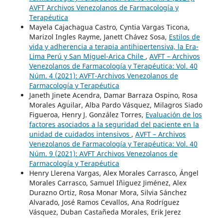
AVFT Archivos Venezolanos de Farmacología y
Terapéutica
Mayela Cajachagua Castro, Cyntia Vargas Ticona,
Marizol Ingles Rayme, Janett Chávez Sosa,
Estilos de
vida y adherencia a terapia antihipertensiva, la Era-
Lima Perú y San Miguel-Arica Chile
,
AVFT – Archivos
Venezolanos de Farmacología y Terapéutica: Vol. 40
Núm. 4 (2021): AVFT-Archivos Venezolanos de
Farmacología y Terapéutica
Janeth Jinete Acendra, Damar Barraza Ospino, Rosa
Morales Aguilar, Alba Pardo Vásquez, Milagros Siado
Figueroa, Henry J. González Torres,
Evaluación de los
factores asociados a la seguridad del paciente en la
unidad de cuidados intensivos
,
AVFT – Archivos
Venezolanos de Farmacología y Terapéutica: Vol. 40
Núm. 9 (2021): AVFT Archivos Venezolanos de
Farmacología y Terapéutica
Henry Llerena Vargas, Alex Morales Carrasco, Ángel
Morales Carrasco, Samuel Iñiguez Jiménez, Alex
Durazno Ortiz, Rosa Monar Mora, Silvia Sánchez
Alvarado, José Ramos Cevallos, Ana Rodríguez
Vásquez, Duban Castañeda Morales, Erik Jerez