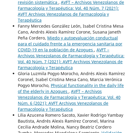
revisión sistemática
,
AVFT – Archivos Venezolanos de
Farmacología y Terapéutica: Vol. 40 Núm. 7 (2021):
AVFT Archivos Venezolanos de Farmacología y
Terapéutica
Fanny Mercedes González León, Isabel Cristina Mesa
Cano, Andrés Alexis Ramírez Corone, Susana Janeth
Peña Cordero,
Miedo y autoevaluación conductual
para el cuidado frente a la emergencia sanitaria por
COVID-19 en la población de Azogues
,
AVFT –
Archivos Venezolanos de Farmacología y Terapéutica:
Vol. 40 Núm. 7 (2021): AVFT Archivos Venezolanos de
Farmacología y Terapéutica
Gloria Luzmila Pogyo Morocho, Andrés Alexis Ramírez
Coronel, Isabel Cristina Mesa Cano, Marcia Verónica
Pogyo Morocho,
Physical functionality in the daily life
of the elderly in Azogues
,
AVFT – Archivos
Venezolanos de Farmacología y Terapéutica: Vol. 40
Núm. 6 (2021): AVFT Archivos Venezolanos de
Farmacología y Terapéutica
Lilia Azucena Romero Sacoto, Xavier Rodrigo Yambay
Bautista, Andrés Alexis Ramírez Coronel, Marina
Cecilia Andrade Molina, Nancy Beatriz Cordero
Zumba, Mercedes Magdalena Sarmiento,
Validación