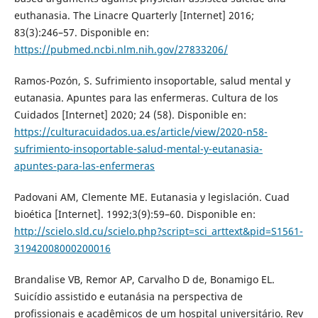
euthanasia. The Linacre Quarterly [Internet] 2016;
83(3):246–57. Disponible en:
https://pubmed.ncbi.nlm.nih.gov/27833206/
Ramos-Pozón, S. Sufrimiento insoportable, salud mental y
eutanasia. Apuntes para las enfermeras. Cultura de los
Cuidados [Internet] 2020; 24 (58). Disponible en:
https://culturacuidados.ua.es/article/view/2020-n58-
sufrimiento-insoportable-salud-mental-y-eutanasia-
apuntes-para-las-enfermeras
Padovani AM, Clemente ME. Eutanasia y legislación. Cuad
bioética [Internet]. 1992;3(9):59–60. Disponible en:
http://scielo.sld.cu/scielo.php?script=sci_arttext&pid=S1561-
31942008000200016
Brandalise VB, Remor AP, Carvalho D de, Bonamigo EL.
Suicídio assistido e eutanásia na perspectiva de
profissionais e acadêmicos de um hospital universitário. Rev