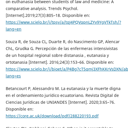
on euthanasia between students of law and medicine: A
comparative analysis. Trends Psychol.
[Internet].2019;27(3):805–18. Disponible en:
https://www.scielo.br/j/tpsy/a/tqJ4PQVqpnLZYv9YgVTkTsh/?
lang=en
Souza R, de Souza CL, Duarte R, do Nascimento GP, Alencar
ChL, Grudka G. Percepción de las enfermeras intensivistas
de un hospital regional sobre distanasia , eutanasia y
ortotanasia [Internet]. 2016;24(3):153–66. Disponible en:
https://www.scielo.br/j/bioet/a/P4Bg7cT5qmj3XFhKKrVsDXN/ab
lang=es
Betancourt P, Alessandro M. La eutanasia y la muerte digna
en el ordenamiento jurídico ecuatoriano. Revista Digital de
Ciencias Jurídicas de UNIANDES [Internet]. 2020;3:65–76.
Disponible en:
https://core.ac.uk/download/pdf/288220193.pdf