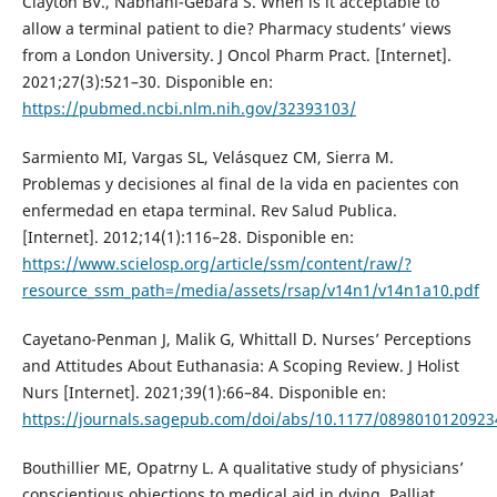
Clayton BV., Nabhani-Gebara S. When is it acceptable to
allow a terminal patient to die? Pharmacy students’ views
from a London University. J Oncol Pharm Pract. [Internet].
2021;27(3):521–30. Disponible en:
https://pubmed.ncbi.nlm.nih.gov/32393103/
Sarmiento MI, Vargas SL, Velásquez CM, Sierra M.
Problemas y decisiones al final de la vida en pacientes con
enfermedad en etapa terminal. Rev Salud Publica.
[Internet]. 2012;14(1):116–28. Disponible en:
https://www.scielosp.org/article/ssm/content/raw/?
resource_ssm_path=/media/assets/rsap/v14n1/v14n1a10.pdf
Cayetano-Penman J, Malik G, Whittall D. Nurses’ Perceptions
and Attitudes About Euthanasia: A Scoping Review. J Holist
Nurs [Internet]. 2021;39(1):66–84. Disponible en:
https://journals.sagepub.com/doi/abs/10.1177/0898010120923
Bouthillier ME, Opatrny L. A qualitative study of physicians’
conscientious objections to medical aid in dying. Palliat