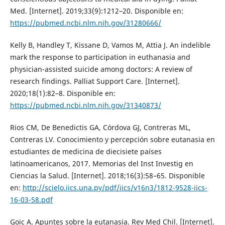
Med. [Internet]. 2019;33(9):1212–20. Disponible en:
https://pubmed.ncbi.nlm.nih.gov/31280666/
Kelly B, Handley T, Kissane D, Vamos M, Attia J. An indelible
mark the response to participation in euthanasia and
physician-assisted suicide among doctors: A review of
research findings. Palliat Support Care. [Internet].
2020;18(1):82–8. Disponible en:
https://pubmed.ncbi.nlm.nih.gov/31340873/
Rios CM, De Benedictis GA, Córdova GJ, Contreras ML,
Contreras LV. Conocimiento y percepción sobre eutanasia en
estudiantes de medicina de diecisiete países
latinoamericanos, 2017. Memorias del Inst Investig en
Ciencias la Salud. [Internet]. 2018;16(3):58–65. Disponible
en:
http://scielo.iics.una.py/pdf/iics/v16n3/1812-9528-iics-
16-03-58.pdf
Goic A. Apuntes sobre la eutanasia. Rev Med Chil. [Internet].