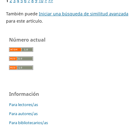
1
2
3
4
5
6
7
8
9
10
>
>>
También puede
Iniciar una búsqueda de similitud avanzada
para este artículo.
Número actual
Información
Para lectores/as
Para autores/as
Para bibliotecarios/as