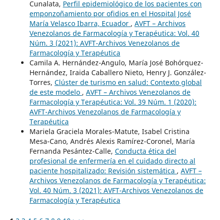
Cunalata,
Perfil epidemiológico de los pacientes con
emponzoñamiento por ofidios en el Hospital José
María Velasco Ibarra, Ecuador
,
AVFT – Archivos
Venezolanos de Farmacología y Terapéutica: Vol. 40
Núm. 3 (2021): AVFT-Archivos Venezolanos de
Farmacología y Terapéutica
Camila A. Hernández-Angulo, María José Bohórquez-
Hernández, Iraida Caballero Nieto, Henry J. González-
Torres,
Clúster de turismo en salud: Contexto global
de este modelo
,
AVFT – Archivos Venezolanos de
Farmacología y Terapéutica: Vol. 39 Núm. 1 (2020):
AVFT-Archivos Venezolanos de Farmacología y
Terapéutica
Mariela Graciela Morales-Matute, Isabel Cristina
Mesa-Cano, Andrés Alexis Ramírez-Coronel, María
Fernanda Pesántez-Calle,
Conducta ética del
profesional de enfermería en el cuidado directo al
paciente hospitalizado: Revisión sistemática
,
AVFT –
Archivos Venezolanos de Farmacología y Terapéutica:
Vol. 40 Núm. 3 (2021): AVFT-Archivos Venezolanos de
Farmacología y Terapéutica