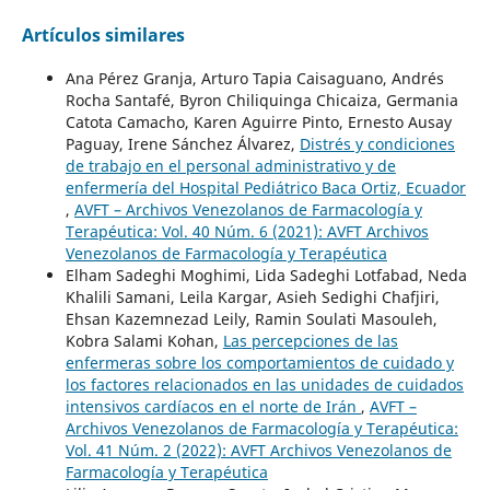
Artículos similares
Ana Pérez Granja, Arturo Tapia Caisaguano, Andrés
Rocha Santafé, Byron Chiliquinga Chicaiza, Germania
Catota Camacho, Karen Aguirre Pinto, Ernesto Ausay
Paguay, Irene Sánchez Álvarez,
Distrés y condiciones
de trabajo en el personal administrativo y de
enfermería del Hospital Pediátrico Baca Ortiz, Ecuador
,
AVFT – Archivos Venezolanos de Farmacología y
Terapéutica: Vol. 40 Núm. 6 (2021): AVFT Archivos
Venezolanos de Farmacología y Terapéutica
Elham Sadeghi Moghimi, Lida Sadeghi Lotfabad, Neda
Khalili Samani, Leila Kargar, Asieh Sedighi Chafjiri,
Ehsan Kazemnezad Leily, Ramin Soulati Masouleh,
Kobra Salami Kohan,
Las percepciones de las
enfermeras sobre los comportamientos de cuidado y
los factores relacionados en las unidades de cuidados
intensivos cardíacos en el norte de Irán
,
AVFT –
Archivos Venezolanos de Farmacología y Terapéutica:
Vol. 41 Núm. 2 (2022): AVFT Archivos Venezolanos de
Farmacología y Terapéutica