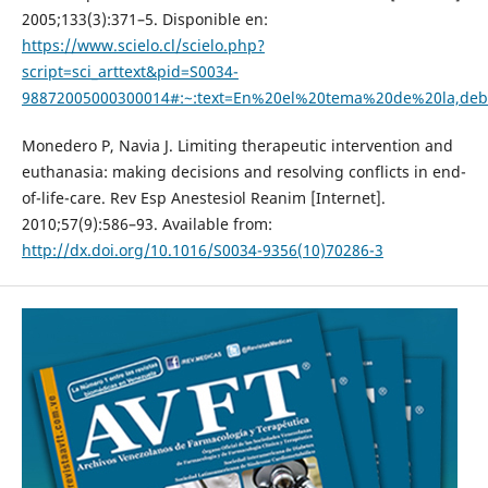
2005;133(3):371–5. Disponible en:
https://www.scielo.cl/scielo.php?
script=sci_arttext&pid=S0034-
98872005000300014#:~:text=En%20el%20tema%20de%20la,d
Monedero P, Navia J. Limiting therapeutic intervention and
euthanasia: making decisions and resolving conflicts in end-
of-life-care. Rev Esp Anestesiol Reanim [Internet].
2010;57(9):586–93. Available from:
http://dx.doi.org/10.1016/S0034-9356(10)70286-3