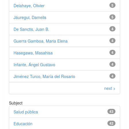
Delahaye, Olivier
5
Jáuregui, Damelis
5
De Sanctis, Juan B.
4
Guerra Gamboa, Maria Elena
4
Hasegawa, Masahisa
4
Infante, Ángel Gustavo
4
Jiménez Turco, María del Rosario
4
next >
Subject
Salud pública
43
Educación
42