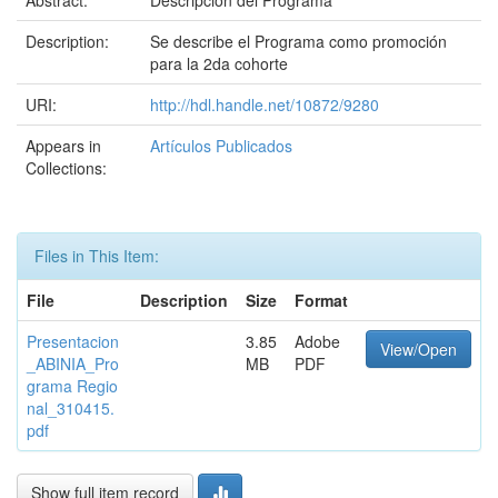
Abstract:
Descripción del Programa
Description:
Se describe el Programa como promoción
para la 2da cohorte
URI:
http://hdl.handle.net/10872/9280
Appears in
Artículos Publicados
Collections:
Files in This Item:
File
Description
Size
Format
Presentacion
3.85
Adobe
View/Open
_ABINIA_Pro
MB
PDF
grama Regio
nal_310415.
pdf
Show full item record