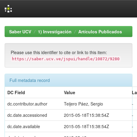
Skip
navigation
Saber UCV
1) Investigación
Artículos Publicados
Please use this identifier to cite or link to this item:
https://saber.ucv.ve/jspui/handle/10872/9280
Full metadata record
DC Field
Value
L
dc.contributor.author
Teijero Páez, Sergio
-
dc.date.accessioned
2015-05-18T15:38:54Z
-
dc.date.available
2015-05-18T15:38:54Z
-