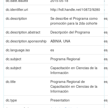
dc.date.issued
2015-05-18
-
dc.identifier.uri
http://hdl.handle.net/10872/9280
-
dc.description
Se describe el Programa como
es
promoción para la 2da cohorte
dc.description.abstract
Descripción del Programa
es
dc.description.sponsorship
ABINIA. UNA
es
dc.language.iso
es
es
dc.subject
Programa Regional
es
dc.subject
Capacitación en Ciencias de la
es
Información
dc.title
Programa Regional de
es
Capacitación en Ciencias de la
Información
dc.type
Presentation
es