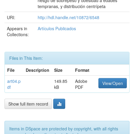
riesgo de sobrepeso y obesidad a edades
tempranas, y distribución centrípeta
URI:
http://hdl.handle.net/10872/6548
Appears in
Artículos Publicados
Collections:
Files in This Item:
File
Description
Size
Format
art04.p
149.85
Adobe
View/Open
df
kB
PDF
Show full item record
Items in DSpace are protected by copyright, with all rights