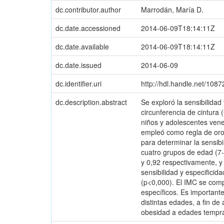
dc.contributor.author
Marrodán, María D.
dc.date.accessioned
2014-06-09T18:14:11Z
dc.date.available
2014-06-09T18:14:11Z
dc.date.issued
2014-06-09
dc.identifier.uri
http://hdl.handle.net/108
dc.description.abstract
Se exploró la sensibilidad 
circunferencia de cintura
niños y adolescentes vene
empleó como regla de oro e
para determinar la sensibi
cuatro grupos de edad (7-9
y 0,92 respectivamente, y
sensibilidad y especificid
(p<0,000). El IMC se comp
específicos. Es importante
distintas edades, a fin de
obesidad a edades tempran