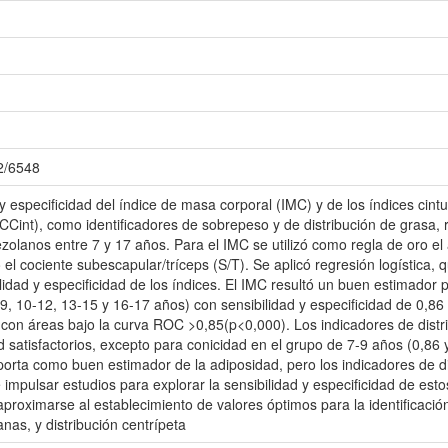
72/6548
y especificidad del índice de masa corporal (IMC) y de los índices cintur
 (CCint), como identificadores de sobrepeso y de distribución de grasa
zolanos entre 7 y 17 años. Para el IMC se utilizó como regla de oro el
l cociente subescapular/tríceps (S/T). Se aplicó regresión logística, 
lidad y especificidad de los índices. El IMC resultó un buen estimador p
, 10-12, 13-15 y 16-17 años) con sensibilidad y especificidad de 0,86 y
 con áreas bajo la curva ROC >0,85(p<0,000). Los indicadores de distr
ad satisfactorios, excepto para conicidad en el grupo de 7-9 años (0,86 
orta como buen estimador de la adiposidad, pero los indicadores de d
 impulsar estudios para explorar la sensibilidad y especificidad de es
 aproximarse al establecimiento de valores óptimos para la identificaci
as, y distribución centrípeta