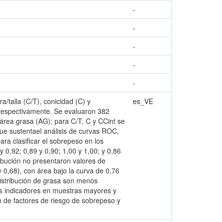
-
-
-
-
-
a/talla (C/T), conicidad (C) y
es_VE
, respectivamente. Se evaluaron 382
 área grasa (AG); para C/T, C y CCint se
que sustentael análisis de curvas ROC,
ara clasificar el sobrepeso en los
 0,92; 0,89 y 0,90; 1,00 y 1,00; y 0,86
ibución no presentaron valores de
y 0,68), con área bajo la curva de 0,76
istribución de grasa son menos
tos indicadores en muestras mayores y
ón de factores de riesgo de sobrepeso y