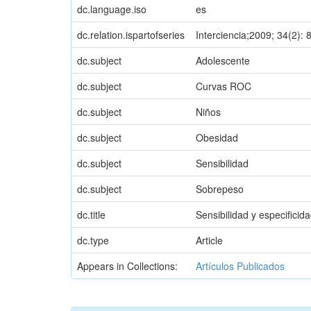
dc.language.iso
es
dc.relation.ispartofseries
Interciencia;2009; 34(2): 
dc.subject
Adolescente
dc.subject
Curvas ROC
dc.subject
Niños
dc.subject
Obesidad
dc.subject
Sensibilidad
dc.subject
Sobrepeso
dc.title
Sensibilidad y especifici
dc.type
Article
Appears in Collections:
Artículos Publicados