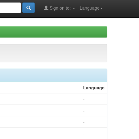
Sign on to:
Language
Language
-
-
-
-