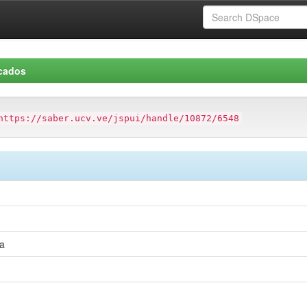
icados
https://saber.ucv.ve/jspui/handle/10872/6548
za