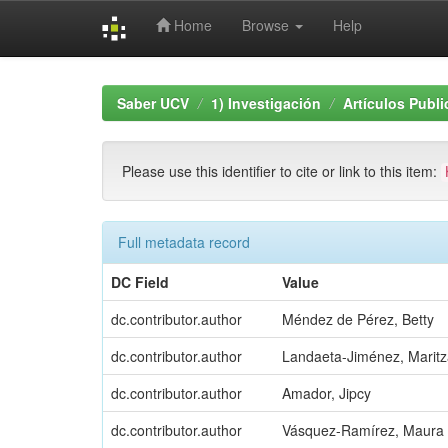
Home
Browse
Help
Skip
navigation
Saber UCV
1) Investigación
Artículos Publ
Please use this identifier to cite or link to this item:
Full metadata record
DC Field
Value
dc.contributor.author
Méndez de Pérez, Betty
dc.contributor.author
Landaeta-Jiménez, Marit
dc.contributor.author
Amador, Jipcy
dc.contributor.author
Vásquez-Ramírez, Maura