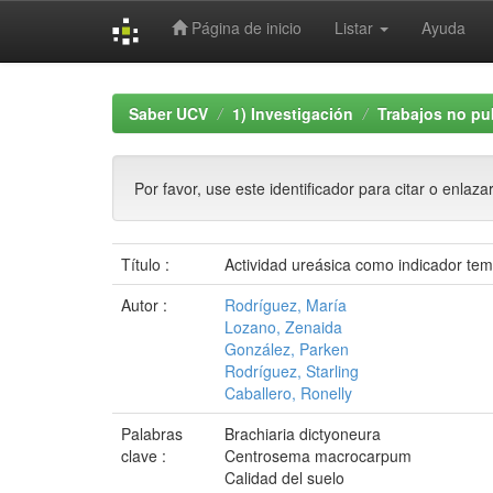
Página de inicio
Listar
Ayuda
Skip
navigation
Saber UCV
1) Investigación
Trabajos no pu
Por favor, use este identificador para citar o enlaza
Título :
Actividad ureásica como indicador te
Autor :
Rodríguez, María
Lozano, Zenaida
González, Parken
Rodríguez, Starling
Caballero, Ronelly
Palabras
Brachiaria dictyoneura
clave :
Centrosema macrocarpum
Calidad del suelo