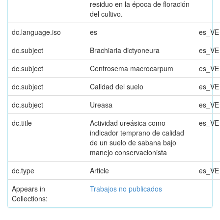
residuo en la época de floración
del cultivo.
dc.language.iso
es
es_VE
dc.subject
Brachiaria dictyoneura
es_VE
dc.subject
Centrosema macrocarpum
es_VE
dc.subject
Calidad del suelo
es_VE
dc.subject
Ureasa
es_VE
dc.title
Actividad ureásica como
es_VE
indicador temprano de calidad
de un suelo de sabana bajo
manejo conservacionista
dc.type
Article
es_VE
Appears in
Trabajos no publicados
Collections: