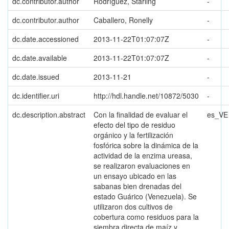
dc.contributor.author
Rodríguez, Starling
-
dc.contributor.author
Caballero, Ronelly
-
dc.date.accessioned
2013-11-22T01:07:07Z
-
dc.date.available
2013-11-22T01:07:07Z
-
dc.date.issued
2013-11-21
-
dc.identifier.uri
http://hdl.handle.net/10872/5030
-
dc.description.abstract
Con la finalidad de evaluar el
es_VE
efecto del tipo de residuo
orgánico y la fertilización
fosfórica sobre la dinámica de la
actividad de la enzima ureasa,
se realizaron evaluaciones en
un ensayo ubicado en las
sabanas bien drenadas del
estado Guárico (Venezuela). Se
utilizaron dos cultivos de
cobertura como residuos para la
siembra directa de maíz y