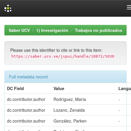
Skip
navigation
Saber UCV
1) Investigación
Trabajos no publicados
Please use this identifier to cite or link to this item:
https://saber.ucv.ve/jspui/handle/10872/5030
Full metadata record
DC Field
Value
Lang
dc.contributor.author
Rodríguez, María
-
dc.contributor.author
Lozano, Zenaida
-
dc.contributor.author
González, Parken
-