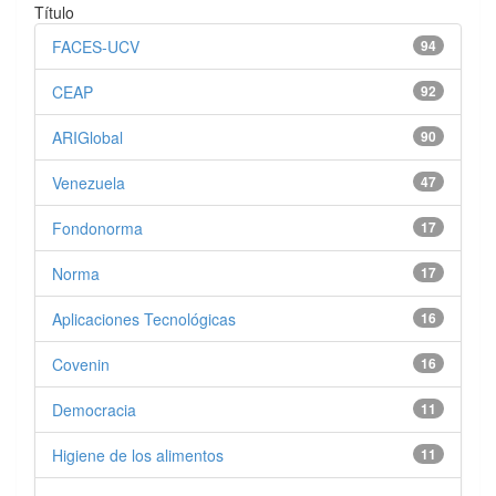
Título
FACES-UCV
94
CEAP
92
ARIGlobal
90
Venezuela
47
Fondonorma
17
Norma
17
Aplicaciones Tecnológicas
16
Covenin
16
Democracia
11
Higiene de los alimentos
11