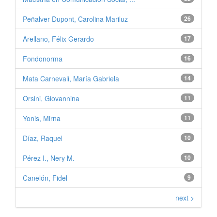
Peñalver Dupont, Carolina Mariluz
26
Arellano, Félix Gerardo
17
Fondonorma
16
Mata Carnevali, María Gabriela
14
Orsini, Giovannina
11
Yonis, Mirna
11
Díaz, Raquel
10
Pérez I., Nery M.
10
Canelón, Fidel
9
next >