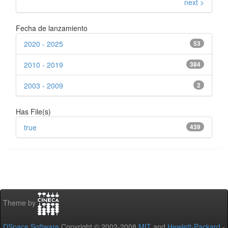
next >
Fecha de lanzamiento
2020 - 2025
53
2010 - 2019
384
2003 - 2009
2
Has File(s)
true
439
Theme by
DSpace Software
Copyright © 2002-2008
MIT
and
Hewlett-Packard
-