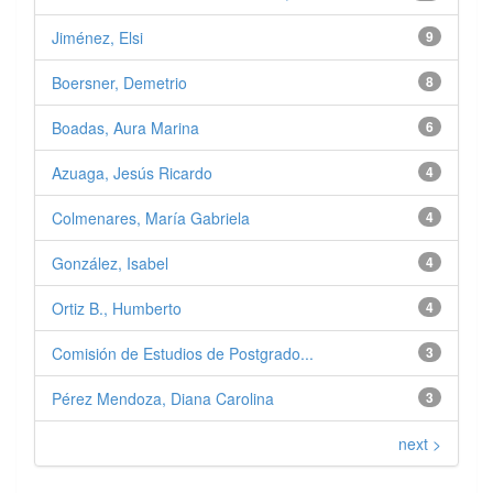
Jiménez, Elsi
9
Boersner, Demetrio
8
Boadas, Aura Marina
6
Azuaga, Jesús Ricardo
4
Colmenares, María Gabriela
4
González, Isabel
4
Ortiz B., Humberto
4
Comisión de Estudios de Postgrado...
3
Pérez Mendoza, Diana Carolina
3
next >