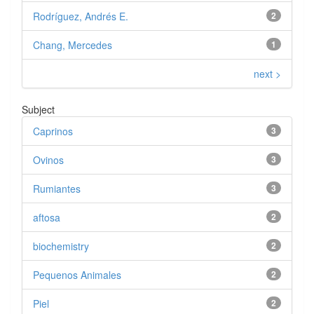
Rodríguez, Andrés E.
2
Chang, Mercedes
1
next >
Subject
Caprinos
3
Ovinos
3
Rumiantes
3
aftosa
2
biochemistry
2
Pequenos Animales
2
Piel
2