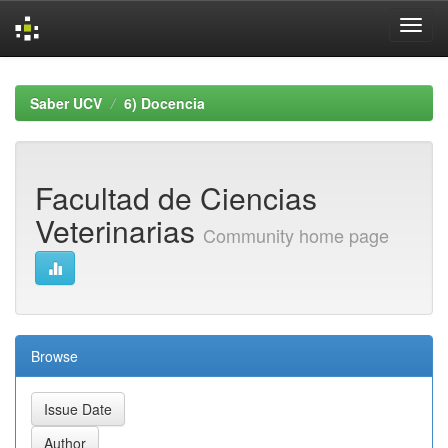
Skip
navigation
Saber UCV
6) Docencia
Facultad de Ciencias
Veterinarias
Community home page
Browse