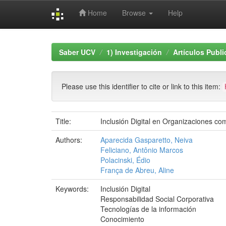
Home
Browse
Help
Skip
navigation
Saber UCV
1) Investigación
Artículos Publ
Please use this identifier to cite or link to this item:
Title:
Inclusión Digital en Organizaciones co
Authors:
Aparecida Gasparetto, Neiva
Feliciano, Antônio Marcos
Polacinski, Édio
França de Abreu, Aline
Keywords:
Inclusión Digital
Responsabilidad Social Corporativa
Tecnologías de la información
Conocimiento