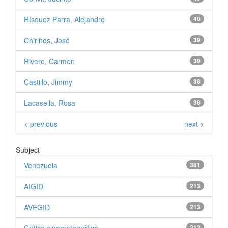
Rísquez Parra, Alejandro
40
Chirinos, José
39
Rivero, Carmen
39
Castillo, Jimmy
38
Lacasella, Rosa
38
< previous
next >
Subject
Venezuela
381
AIGID
213
AVEGID
213
212