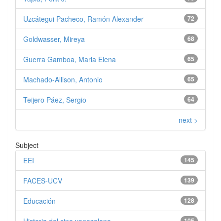
Uzcátegui Pacheco, Ramón Alexander
72
Goldwasser, Mireya
68
Guerra Gamboa, Maria Elena
65
Machado-Allison, Antonio
65
Teijero Páez, Sergio
64
next >
Subject
EEI
145
FACES-UCV
139
Educación
128
105