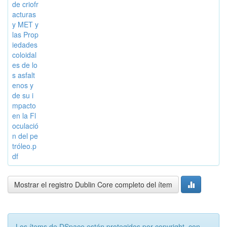
de criofr
acturas
y MET y
las Prop
iedades
coloidal
es de lo
s asfalt
enos y
de su i
mpacto
en la Fl
oculació
n del pe
tróleo.p
df
Mostrar el registro Dublin Core completo del ítem
Los ítems de DSpace están protegidos por copyright, con