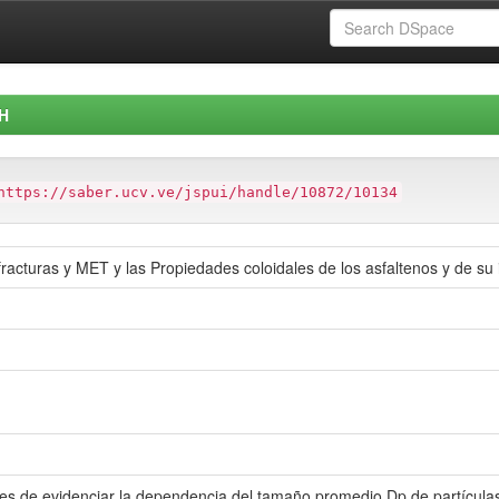
H
https://saber.ucv.ve/jspui/handle/10872/10134
fracturas y MET y las Propiedades coloidales de los asfaltenos y de su 
es de evidenciar la dependencia del tamaño promedio Dp de partículas