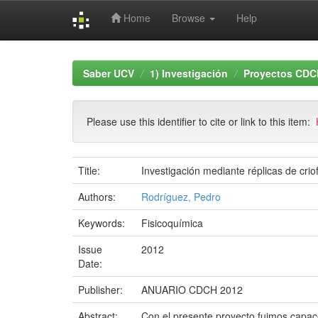
Home
Browse
Help
Skip
navigation
Saber UCV
1) Investigación
Proyectos CDC
Please use this identifier to cite or link to this item:
Title:
Investigación mediante réplicas de crio
Authors:
Rodríguez, Pedro
Keywords:
Fisicoquímica
Issue
2012
Date:
Publisher:
ANUARIO CDCH 2012
Abstract:
Con el presente proyecto fuimos capac