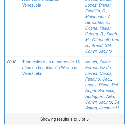
Venezuela
Lopez, Diana
;
Fandiño, C.
;
Maldonado, A.
;
Hernadez, E.
;
Ocaña, Yelka
;
Ortega, R.
;
Singh,
M.
;
Ottenhoff, Tom
H.
;
Arend, SM
;
Convit, Jacinto
2002
Tuberculosis en menores de 15
Araujo, Zaida
;
años en la población Warao de
Fernandez de
Venezuela.
Larrea, Carlos
;
Fandiño, Cecil
;
Lopez, Diana
;
Del
Nogal, Berenice
;
Rodriguez, Nilia
;
Convit, Jacinto
;
De
Waard, Jacobus H.
Showing results 1 to 5 of 5