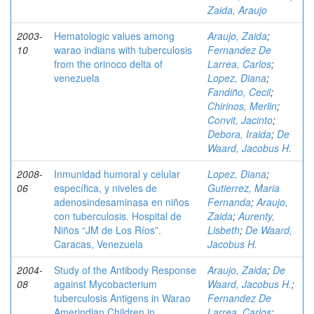
Zaida, Araujo
2003-
Hematologic values among
Araujo, Zaida
;
10
warao indians with tuberculosis
Fernandez De
from the orinoco delta of
Larrea, Carlos
;
venezuela
Lopez, Diana
;
Fandiño, Cecil
;
Chirinos, Merlin
;
Convit, Jacinto
;
Debora, Iraida
;
De
Waard, Jacobus H.
2008-
Inmunidad humoral y celular
Lopez, Diana
;
06
específica, y niveles de
Gutierrez, Maria
adenosindesaminasa en niños
Fernanda
;
Araujo,
con tuberculosis. Hospital de
Zaida
;
Aurenty,
Niños “JM de Los Ríos”.
Lisbeth
;
De Waard,
Caracas, Venezuela
Jacobus H.
2004-
Study of the Antibody Response
Araujo, Zaida
;
De
08
against Mycobacterium
Waard, Jacobus H.
;
tuberculosis Antigens in Warao
Fernandez De
Amerindian Children in
Larrea, Carlos
;