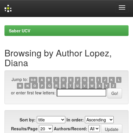
Skip
navigation
Saber UCV
Browsing by Author Lopez,
Diana
Jump to:
0-9
A
B
C
D
E
F
G
H
I
J
K
L
M
N
O
P
Q
R
S
T
U
V
W
X
Y
Z
or enter first few letters:
Sort by:
In order:
Results/Page
Authors/Record: