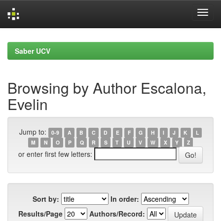
Skip
navigation
Saber UCV
Browsing by Author Escalona,
Evelin
Jump to:
0-9
A
B
C
D
E
F
G
H
I
J
K
L
M
N
O
P
Q
R
S
T
U
V
W
X
Y
Z
or enter first few letters:
Sort by:
In order:
Results/Page
Authors/Record: