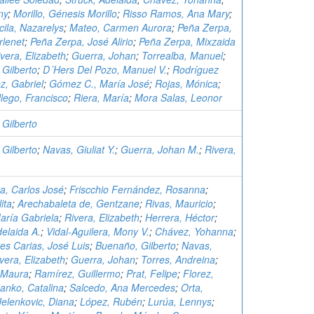
ny
;
Morillo, Génesis Morillo
;
Risso Ramos, Ana Mary
;
cila, Nazarelys
;
Mateo, Carmen Aurora
;
Peña Zerpa,
rlenet
;
Peña Zerpa, José Alirio
;
Peña Zerpa, Mixzaida
vera, Elizabeth
;
Guerra, Johan
;
Torrealba, Manuel
;
Gilberto
;
D´Hers Del Pozo, Manuel V.
;
Rodríguez
, Gabriel
;
Gómez C., María José
;
Rojas, Mónica
;
lego, Francisco
;
Riera, María
;
Mora Salas, Leonor
Gilberto
Gilberto
;
Navas, Giuliat Y.
;
Guerra, Johan M.
;
Rivera,
a, Carlos José
;
Friscchio Fernández, Rosanna
;
ita
;
Arechabaleta de, Gentzane
;
Rivas, Mauricio
;
María Gabriela
;
Rivera, Elizabeth
;
Herrera, Héctor
;
delaida A.
;
Vidal-Aguilera, Mony V.
;
Chávez, Yohanna
;
s Carias, José Luis
;
Buenaño, Gilberto
;
Navas,
vera, Elizabeth
;
Guerra, Johan
;
Torres, Andreina
;
 Maura
;
Ramírez, Guillermo
;
Prat, Felipe
;
Florez,
anko, Catalina
;
Salcedo, Ana Mercedes
;
Orta,
Jelenkovic, Diana
;
López, Rubén
;
Lurúa, Lennys
;