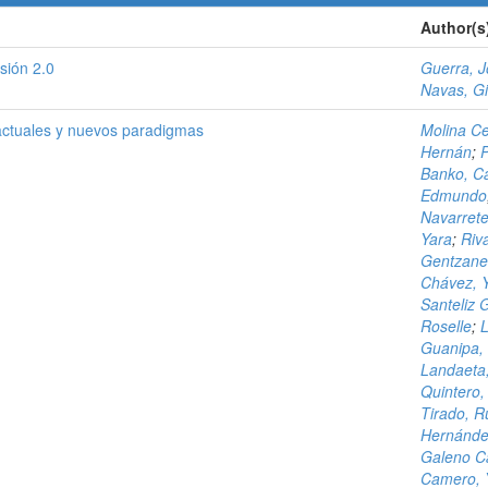
Author(s
rsión 2.0
Guerra, 
Navas, Giu
 actuales y nuevos paradigmas
Molina Ce
Hernán
;
P
Banko, Ca
Edmundo
Navarrete
Yara
;
Riv
Gentzane
Chávez, 
Santeliz 
Roselle
;
L
Guanipa,
Landaeta,
Quintero, 
Tirado, R
Hernánde
Galeno Ca
Camero, 