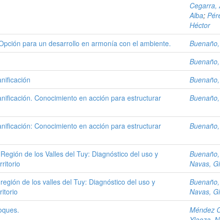
Cegarra,
Alba
;
Pér
Héctor
 Opción para un desarrollo en armonía con el ambiente.
Buenaño, 
Buenaño, 
nificación
Buenaño, 
anificación. Conocimiento en acción para estructurar
Buenaño, 
anificación: Conocimiento en acción para estructurar
Buenaño, 
Región de los Valles del Tuy: Diagnóstico del uso y
Buenaño, 
ritorio
Navas, Giu
egión de los valles del Tuy: Diagnóstico del uso y
Buenaño, 
itorio
Navas, Giu
foques.
Méndez C
Ylaeza, N