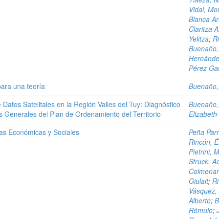
Vidal, Mo
Blanca Ar
Claritza A
Yelitza
;
Ri
Buenaño, 
Hernández
Pérez Gal
para una teoría
Buenaño, 
 Datos Satelitales en la Región Valles del Tuy: Diagnóstico
Buenaño, 
 Generales del Plan de Ordenamiento del Territorio
Elizabeth
ias Económicas y Sociales
Peña Parr
Rincón, Él
Pietrini, 
Struck, A
Colmenare
Giulait
;
Ri
Vásquez,
Alberto
;
B
Rómulo
;