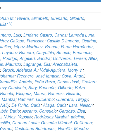
)
Johan M.
;
Rivera, Elizabeth
;
Buenaño, Gilberto
;
liat Y.
nteno, Luis
;
Lindarte Castro, Carlos
;
Lameda Luna,
érez Gallego, Francisco
;
Castillo D'Imperio, Ocarina
;
talina
;
Yépez-Martínez, Brenda
;
Pardo Hernández,
;
Leydenz Romero, Carynthia
;
Amodio, Emanuele
;
, Rodrigo
;
Angeleri, Sandra
;
Ontiveros, Teresa
;
Altez,
as, Mauricio
;
Lagrange, Elia
;
Arechabaleta,
;
Struck, Adelaida A.
;
Vidal-Aguilera, Mony V.
;
Yohanna
;
Frechero, José Ignacio
;
Cova, Ángel
;
Granadillo, Andrés
;
Peña Parra, Carlos José
;
Croitoru,
evy-Carciente, Sary
;
Buenaño, Gilberto
;
Balza
 Ronald
;
Vásquez, Maura
;
Ramírez, Ricardo
;
 Maritza
;
Ramírez, Guillermo
;
Guerrero, Twiggy
;
Nelly
;
De Pinho, Carla
;
Aliaga, Carla
;
Lara, Nelson
;
ubén Darío
;
Ascanio, Consuelo
;
Cardozo, Elsa
;
z Núñez, Yepsaly
;
Rodríguez Mirabal, adelina
;
stillo, Carmen Lucía
;
Guzmán Mirabal, Guillermo
;
Ysrrael
;
Castellano Bohórquez, Hercilio
;
Méndez