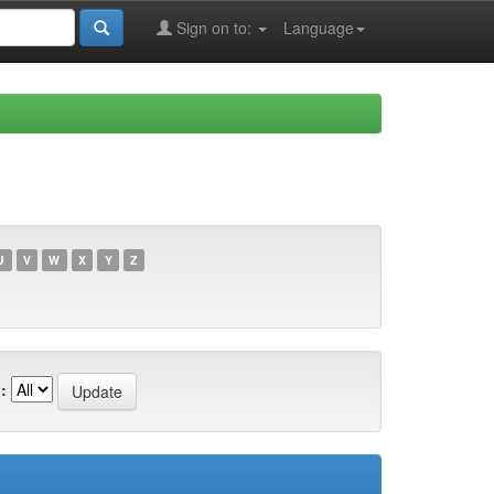
Sign on to:
Language
U
V
W
X
Y
Z
: