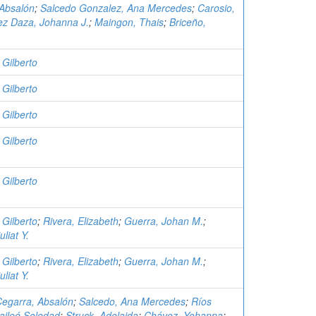
 Absalón
;
Salcedo Gonzalez, Ana Mercedes
;
Carosio,
ez Daza, Johanna J.
;
Maingon, Thais
;
Briceño,
Gilberto
Gilberto
Gilberto
Gilberto
Gilberto
Gilberto
;
Rivera, Elizabeth
;
Guerra, Johan M.
;
liat Y.
Gilberto
;
Rivera, Elizabeth
;
Guerra, Johan M.
;
liat Y.
egarra, Absalón
;
Salcedo, Ana Mercedes
;
Ríos
aileé Soledad
;
Struck, Adelaida
;
Chávez, Yohanna
;