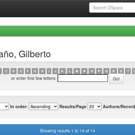
ño, Gilberto
C
D
E
F
G
H
I
J
K
L
M
N
O
P
Q
R
S
T
or enter first few letters:
In order:
Results/Page
Authors/Record
Showing results 1 to 14 of 14