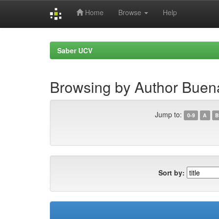
Home
Browse
Help
Skip
navigation
Saber UCV
Browsing by Author Buena
Jump to:
0-9
A
B
Sort by: